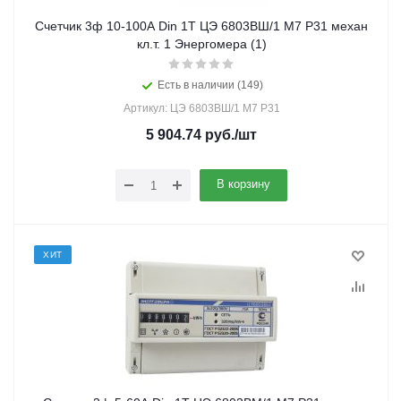
Счетчик 3ф 10-100А Din 1Т ЦЭ 6803ВШ/1 М7 Р31 механ
кл.т. 1 Энергомера (1)
Есть в наличии (149)
Артикул: ЦЭ 6803ВШ/1 М7 Р31
5 904.74
руб.
/шт
В корзину
ХИТ