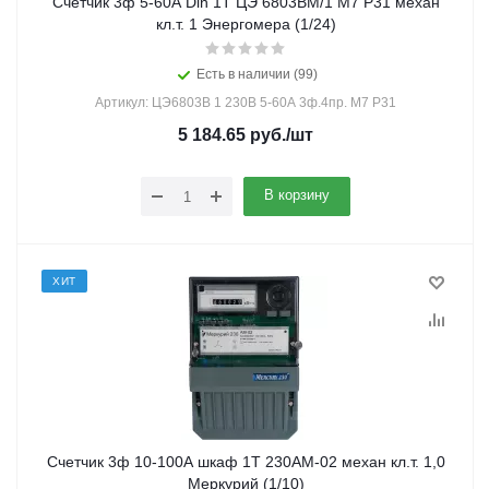
Счетчик 3ф 5-60А Din 1Т ЦЭ 6803ВМ/1 М7 Р31 механ
кл.т. 1 Энергомера (1/24)
Есть в наличии (99)
Артикул: ЦЭ6803В 1 230В 5-60А 3ф.4пр. М7 Р31
5 184.65
руб.
/шт
В корзину
ХИТ
Счетчик 3ф 10-100А шкаф 1Т 230АМ-02 механ кл.т. 1,0
Меркурий (1/10)