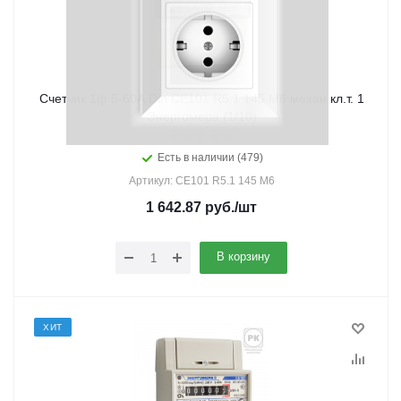
Счетчик 1ф 5-60А Din СЕ101 R5.1 145 M6 механ кл.т. 1
Энергомера (1/10)
Есть в наличии (479)
Артикул: CE101 R5.1 145 M6
1 642.87
руб.
/шт
В корзину
ХИТ