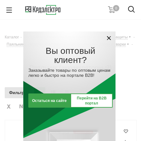
0
+7 (812) 389 36 01
Пн. – Пт.: с 9:00 до 18:00
Каталог
-
Инструмент, измерительные приборы и средства защиты
-
Заказать звонок
Паяльники, сварочные аппараты и материалы для пайки и сварки
-
Вы оптовый
Паяльник (аккумуляторный)
клиент?
Паяльник (аккумуляторный)
Заказывайте товары по оптовым ценам
легко и быстро на портале B2B!
Фильтр
Перейти на B2B
Остаться на сайте
портал