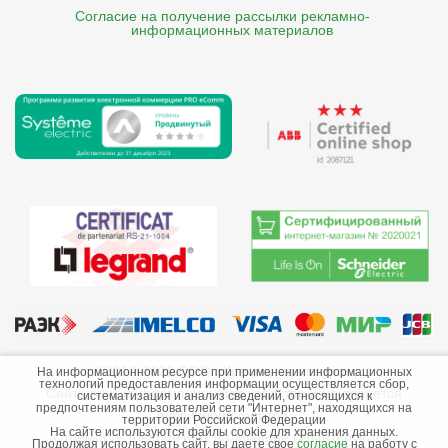
Согласие на получение рассылки рекламно- 

    информационных материалов
©2013-2026 ООО «Краснодарэлектро»
На информационном ресурсе при применении информационных
технологий предоставления информации осуществляется сбор,
Сайт носит информационный характер и не является
систематизация и анализ сведений, относящихся к
предпочтениям пользователей сети "Интернет", находящихся на
публичной офертой.
территории Российской Федерации
На сайте используются файлы cookie для хранения данных.
Стоимость товаров и их наличие не гарантируются.
Продолжая использовать сайт, вы даете свое
согласие
на работу с