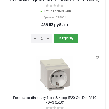
Розетка на DIN-рейку 1гн с З/К AC30-111 CHINT (1/5/75)
Есть в наличии (40)
Артикул: 775001
435.63
руб.
/шт
В корзину
Розетка на din рейку 1гн с 3/К сер IP20 OptiDin РА10
КЭАЗ (1/10)