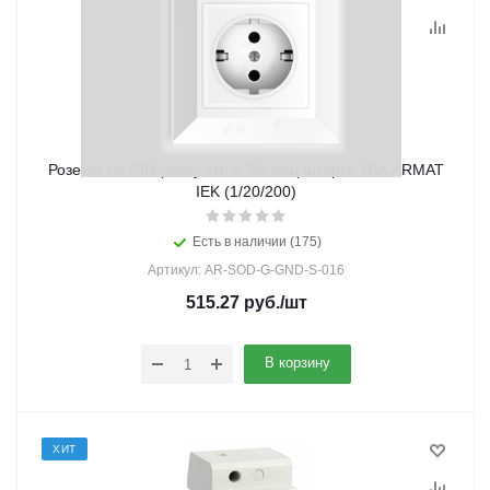
Розетка на DIN-рейку 1гн с З/К защ.шторки 16А ARMAT
IEK (1/20/200)
Есть в наличии (175)
Артикул: AR-SOD-G-GND-S-016
515.27
руб.
/шт
В корзину
ХИТ