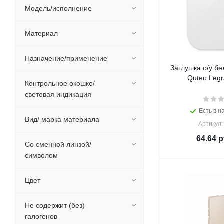
Модель/исполнение
Материал
Назначение/применение
Заглушка о/у бе
Контрольное окошко/
световая индикация
Есть в н
Вид/ марка материала
Артикул:
64.64
р
Со сменной линзой/
символом
Цвет
Не содержит (без)
галогенов