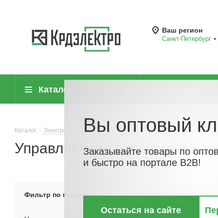
Ваш регион
Санкт-Петербург
Каталог
Компания
Вы оптовый кл
Каталог
-
Электроустановочные изделия
-
Выключатели, переключа
Управляющие элементы, накл
Заказывайте товары по опто
и быстро на портале B2B!
По хитам
По но
Фильтр по параметрам
Остаться на сайте
Пе