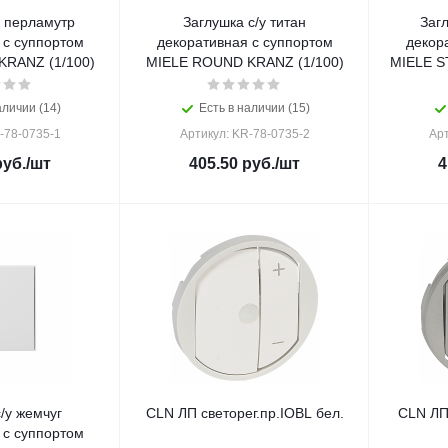
у перламутр
Заглушка с/у титан
Загл
 с суппортом
декоративная с суппортом
декор
RANZ (1/100)
MIELE ROUND KRANZ (1/100)
MIELE S
аличии (14)
Есть в наличии (15)
-78-0735-1
Артикул: KR-78-0735-2
Арт
уб.
/шт
405.50
руб.
/шт
4
/у жемчуг
CLN ЛП светорег.пр.IOBL бел.
CLN ЛП 
 с суппортом