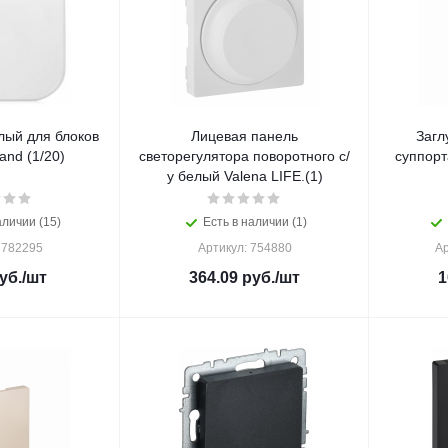
лый для блоков
Лицевая панель
Загл
Quteo Legrand (1/20)
светорегулятора поворотного с/
суппорт
у белый Valena LIFE.(1)
аличии (15)
Есть в наличии (1)
 782295
Артикул: 754880
Ар
уб.
/шт
364.09
руб.
/шт
1