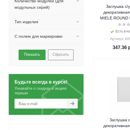
Количество модулей (для
Заглушка с/
модульных серий)
декоративная
MIELE ROUND K
Тип изделия
Есть в н
С полем для маркировки
Артикул: KR
347.36
р
Сбросить
Будьте всегда в курсе!
Узнавайте о скидках и акциях
первым
Заглушка с
декоративная