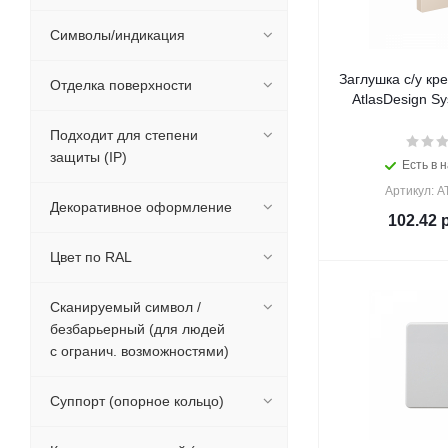
Символы/индикация
Заглушка с/у кр
Отделка поверхности
AtlasDesign Sy
Подходит для степени
защиты (IP)
Есть в н
Артикул: 
Декоративное оформление
102.42
р
Цвет по RAL
Сканируемый символ /
безбарьерный (для людей
с огранич. возможностями)
Суппорт (опорное кольцо)