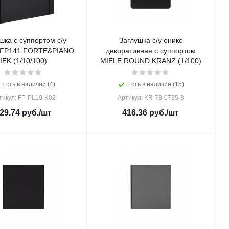
шка с суппортом с/у
Заглушка с/у оникс
 FP141 FORTE&PIANO
декоративная с суппортом
IEK (1/10/100)
MIELE ROUND KRANZ (1/100)
Есть в наличии (4)
Есть в наличии (15)
тикул: FP-PL10-K02
Артикул: KR-78-0735-3
29.74
руб.
/шт
416.36
руб.
/шт