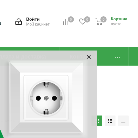
Войти
Корзина
0
0
0
0
пуста
Мой кабинет
плата и доставка
Контакты
наличию