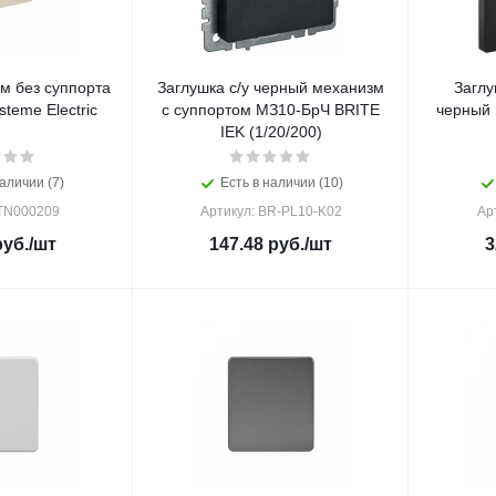
ем без суппорта
Заглушка с/у черный механизм
Заглу
steme Electric
c суппортом МЗ10-БрЧ BRITE
черный
IEK (1/20/200)
аличии (7)
Есть в наличии (10)
ATN000209
Артикул: BR-PL10-K02
Ар
уб.
/шт
147.48
руб.
/шт
3