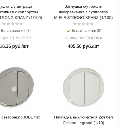
ушка с/у антрацит
Заглушка с/у графит
ативная с суппортом
декоративная с суппортом
TRONG KRANZ (1/100)
MIELE STRONG KRANZ (1/100)
Есть в наличии (8)
Есть в наличии (5)
икул: KR-78-0735-5
Артикул: KR-78-0735-6
16.36
руб.
/шт
405.50
руб.
/шт
светорег.пр.IOBL тит.
Накладка выключателя 2кл бел
Celiane Legrand (1/10)