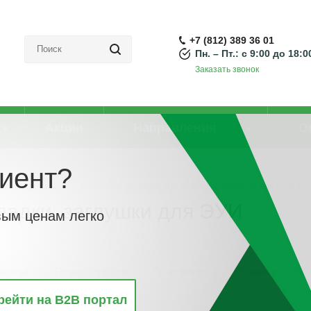
+7 (812) 389 36 01
Пн. – Пт.: с 9:00 до 18:0
Заказать звонок
Акции
Направления
О
иент?
тели и диммеры
-
Управляющие элементы, накладки, заглушки для ЭУИ
адки, заглушки для ЭУИ
вым ценам легко
винкам
По популярности
По алфавиту
По цене
По 
рейти на B2B портал