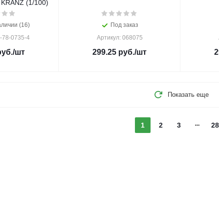
KRANZ (1/100)
аличии (16)
Под заказ
-78-0735-4
Артикул: 068075
уб.
/шт
299.25
руб.
/шт
2
Показать еще
1
2
3
28