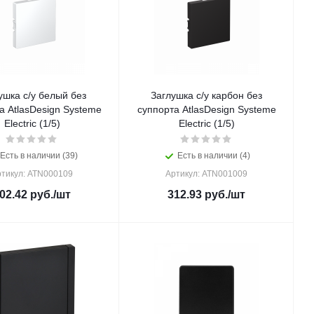
ушка с/у белый без
Заглушка с/у карбон без
а AtlasDesign Systeme
суппорта AtlasDesign Systeme
Electric (1/5)
Electric (1/5)
Есть в наличии (39)
Есть в наличии (4)
тикул: ATN000109
Артикул: ATN001009
02.42
руб.
/шт
312.93
руб.
/шт