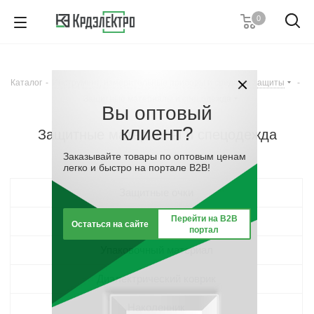
0
+7 (812) 389 36 01
Пн. – Пт.: с 9:00 до 18:00
Каталог
-
Инструмент, измерительные приборы и средства защиты
-
Заказать звонок
Защитные материалы и спецодежда
Вы оптовый
клиент?
Защитные материалы и спецодежда
Заказывайте товары по оптовым ценам
легко и быстро на портале B2B!
Защитные очки
Перейти на B2B
Кластер Средства защиты
Остаться на сайте
портал
Упаковочный материал
Диэлектрический коврик
Наколенник