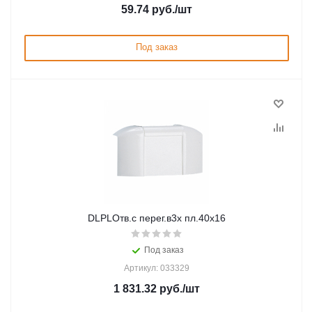
59.74
руб.
/шт
Под заказ
DLPLОтв.с перег.в3х пл.40х16
Под заказ
Артикул: 033329
1 831.32
руб.
/шт