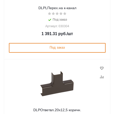
DLPLПерех.на к-канал
Под заказ
Артикул: 030304
1 391.31
руб.
/шт
Под заказ
DLPОтветвл.20х12,5 коричн.