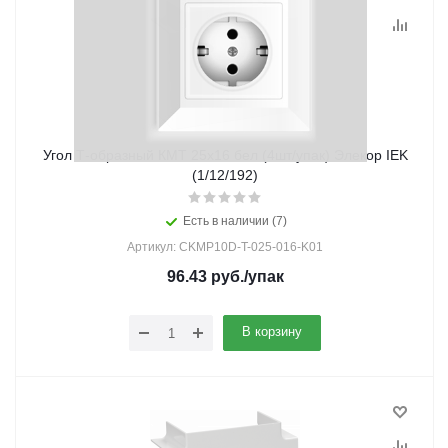
Угол Т-образный КМТ 25х16 бел (4шт/упак) Элекор IEK
(1/12/192)
Есть в наличии (7)
Артикул: CKMP10D-T-025-016-K01
96.43
руб.
/упак
В корзину