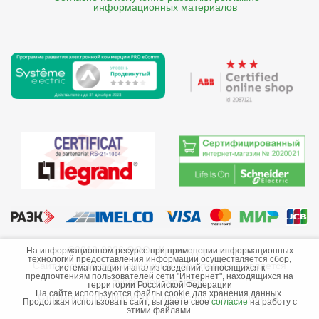
    информационных материалов
©2013-2026 ООО «Краснодарэлектро»
На информационном ресурсе при применении информационных
технологий предоставления информации осуществляется сбор,
Сайт носит информационный характер и не является
систематизация и анализ сведений, относящихся к
предпочтениям пользователей сети "Интернет", находящихся на
публичной офертой.
территории Российской Федерации
На сайте используются файлы cookie для хранения данных.
Стоимость товаров и их наличие не гарантируются.
Продолжая использовать сайт, вы даете свое
согласие
на работу с
этими файлами.