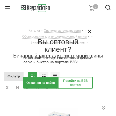
0
+7 (812) 389 36 01
Пн. – Пт.: с 9:00 до 18:00
Каталог
-
Системы автоматизации
-
Заказать звонок
Оборудование для информационной шины
-
Вы оптовый
Бинарный вход для системной шины
клиент?
Бинарный вход для системной шины
Заказывайте товары по оптовым ценам
легко и быстро на портале B2B!
Фильтр
Перейти на B2B
Остаться на сайте
портал