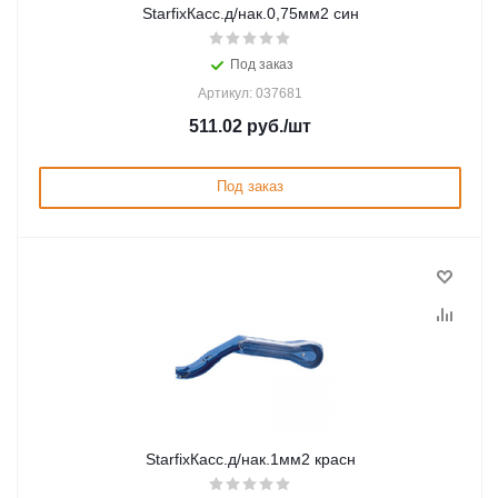
StarfixКасс.д/нак.0,75мм2 син
Под заказ
Артикул: 037681
511.02
руб.
/шт
Под заказ
StarfixКасс.д/нак.1мм2 красн