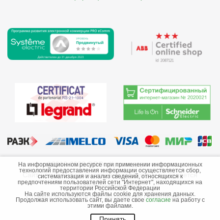
©2013-2026 ООО «Краснодарэлектро»
На информационном ресурсе при применении информационных
технологий предоставления информации осуществляется сбор,
Сайт носит информационный характер и не является
систематизация и анализ сведений, относящихся к
предпочтениям пользователей сети "Интернет", находящихся на
публичной офертой.
территории Российской Федерации
На сайте используются файлы cookie для хранения данных.
Стоимость товаров и их наличие не гарантируются.
Продолжая использовать сайт, вы даете свое
согласие
на работу с
этими файлами.
Принять