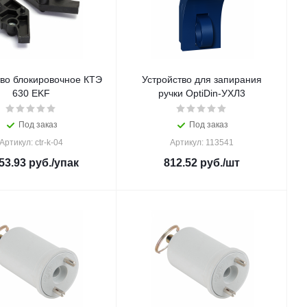
тво блокировочное КТЭ
Устройство для запирания
630 EKF
ручки OptiDin-УХЛ3
Под заказ
Под заказ
Артикул: ctr-k-04
Артикул: 113541
53.93
руб.
/упак
812.52
руб.
/шт