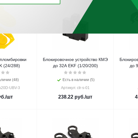
 пломбировки
Блокировочное устройство КМЭ
Блокиро
K (24/288)
до 32А EKF (1/20/200)
до 
аличии (48)
Есть в наличии (5)
A20D-UBV-3
Артикул: ctr-s-01
б.
/шт
238.22
руб.
/шт
4