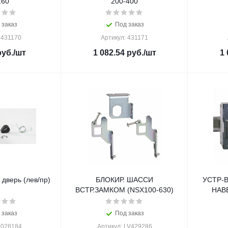
160
200-400
 заказ
Под заказ
 431170
Артикул: 431171
уб.
/шт
1 082.54
руб.
/шт
1 
 дверь (лев/пр)
БЛОКИР. ШАССИ
УСТР-
ВСТР.ЗАМКОМ (NSX100-630)
НАВ
 заказ
Под заказ
 028184
Артикул: LV429286