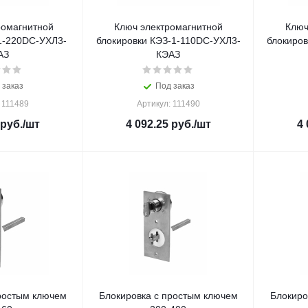
ромагнитной
Ключ электромагнитной
Ключ
1-220DC-УХЛ3-
блокировки КЭЗ-1-110DC-УХЛ3-
блокиро
АЗ
КЭАЗ
 заказ
Под заказ
 111489
Артикул: 111490
руб.
/шт
4 092.25
руб.
/шт
4 
ростым ключем
Блокировка с простым ключем
Блокиро