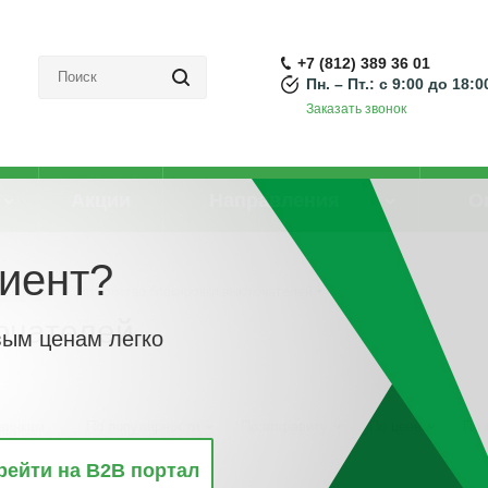
+7 (812) 389 36 01
Пн. – Пт.: с 9:00 до 18:0
Заказать звонок
Акции
Направления
О
иент?
 защиты
-
Устройство блокировки выключателей
ючателей
вым ценам легко
винкам
По популярности
По алфавиту
По цене
По 
рейти на B2B портал