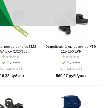
вочное устройство КМЭ
Устройство блокировочное КТЭ
95А EKF (1/20/100)
115-150 EKF
Под заказ
Под заказ
Артикул: ctr-s-03
Артикул: ctr-k-01
16.32
руб.
/шт
560.27
руб.
/упак