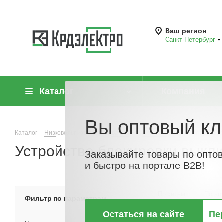
Ваш регион
Санкт-Петербург
Каталог
Компания
Вы оптовый кл
Каталог
-
Низковольтное оборудование
-
Аксессуары для аппаратов
Устройство блокировки выкл
Заказывайте товары по опто
и быстро на портале B2B!
По хитам
По но
Фильтр по параметрам
Остаться на сайте
Пе