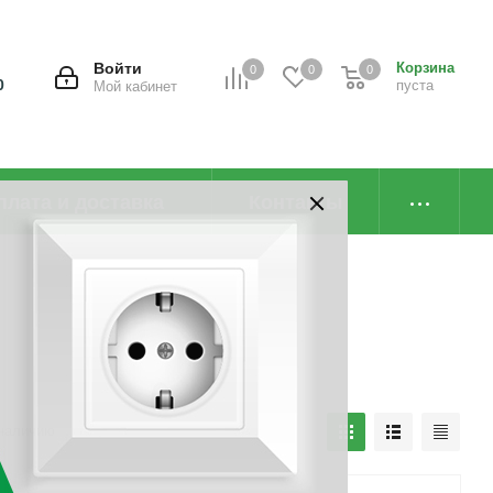
Войти
Корзина
0
0
0
0
пуста
Мой кабинет
плата и доставка
Контакты
наличию