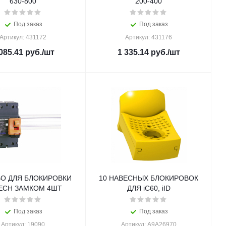
630-800
200-400
Под заказ
Под заказ
Артикул: 431172
Артикул: 431176
085.41
руб.
/шт
1 335.14
руб.
/шт
ВО ДЛЯ БЛОКИРОВКИ
10 НАВЕСНЫХ БЛОКИРОВОК
ЕСН ЗАМКОМ 4ШТ
ДЛЯ iC60, iID
Под заказ
Под заказ
Артикул: 19090
Артикул: A9A26970