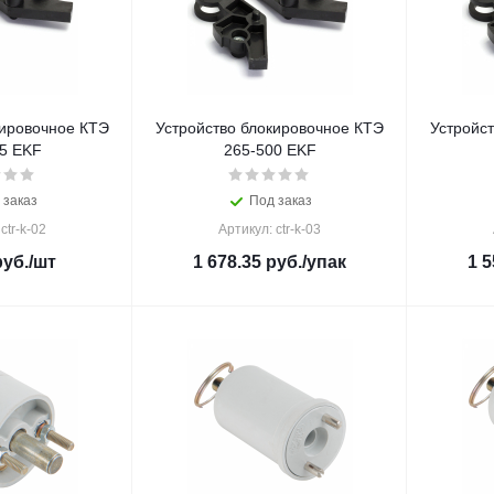
кировочное КТЭ
Устройство блокировочное КТЭ
Устройс
5 EKF
265-500 EKF
 заказ
Под заказ
ctr-k-02
Артикул: ctr-k-03
уб.
/шт
1 678.35
руб.
/упак
1 5