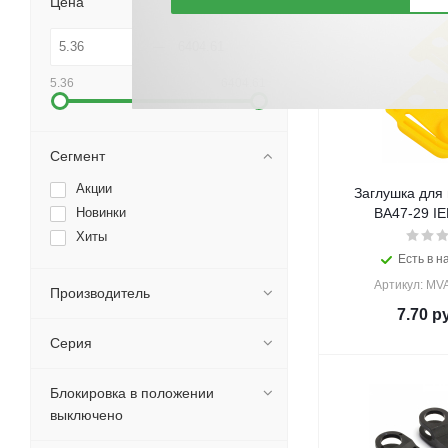
Цена
5.36
6404.61
Сегмент
Акции
Заглушка для
Новинки
ВА47-29 IE
Хиты
Есть в н
Артикул: MV
Производитель
7.70
ру
Серия
Блокировка в положении
выключено