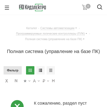
0
+7 (812) 389 36 01
Пн. – Пт.: с 9:00 до 18:00
Каталог
-
Системы автоматизации
-
Заказать звонок
Программируемые логические контроллеры (ПЛК)
-
Полная система (управление на базе ПК)
Полная система (управление на базе ПК)
Фильтр
К сожалению, раздел пуст