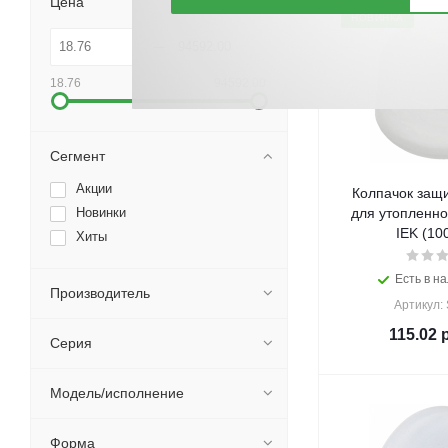
Цена
НОВИНКА
18.76
94592.00
Сегмент
Акции
Колпачок защ
Новинки
для утопленно
IEK (10
Хиты
Есть в на
Производитель
Артикул:
115.02
р
Серия
Модель/исполнение
Форма