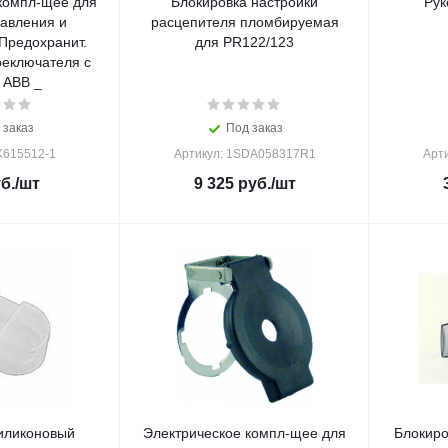
компл-щее для
Блокировка настройки
Рук
равления и
расцепителя пломбируемая
Предохранит.
для PR122/123
реключателя с
 ABB _
 заказ
Под заказ
K615512-1
Артикул: 1SDA058317R1
Арт
б.
/шт
9 325
руб.
/шт
иликоновый
Электрическое компл-щее для
Блокиро