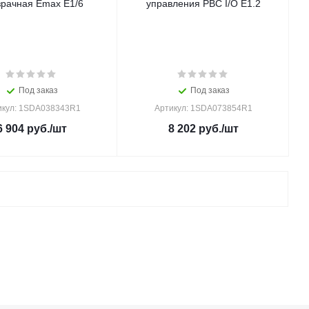
зрачная Emax E1/6
управления PBC I/O E1.2
Под заказ
Под заказ
икул: 1SDA038343R1
Артикул: 1SDA073854R1
6 904
руб.
/шт
8 202
руб.
/шт