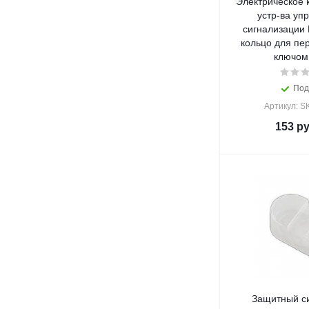
Электрическое 
устр-ва уп
сигнализации 
кольцо для пе
ключом
Под
Артикул: S
153
ру
Защитный с