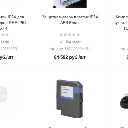
иты IP54 для
Защитная дверь пластик IP54
Компл
ерце RHE IP54
ABB Emax
рукоятк
.XT4
T1
 заказ
Под заказ
DA066587R1
Артикул: 1SDA038344R1
Арт
уб.
/шт
94 592
руб.
/шт