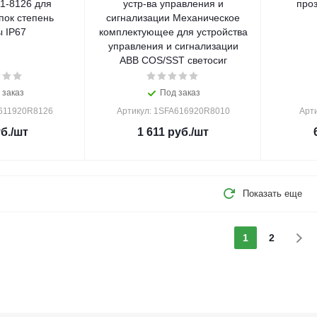
1-8126 для
устр-ва управления и
про
пок степень
сигнализации Механическое
 IP67
комплектующее для устройства
управления и сигнализации
ABB COS/SST светосиг
 заказ
Под заказ
A611920R8126
Артикул: 1SFA616920R8010
Арт
б.
/шт
1 611
руб.
/шт
Показать еще
1
2