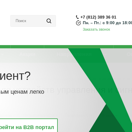
+7 (812) 389 36 01
Пн. – Пт.: с 9:00 до 18:0
Заказать звонок
Акции
Направления
О
иент?
ой арматуры
-
Защитный колпачок/крышка для устройств управления и сиг
ля устройств управления и сиг
вым ценам легко
винкам
По популярности
По алфавиту
По цене
По 
рейти на B2B портал