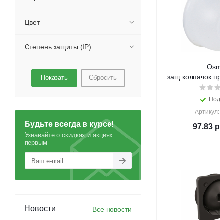
Цвет
Степень защиты (IP)
Osm
защ.колпачок.п
Сбросить
Под
Артикул:
Будьте всегда в курсе!
97.83
р
Узнавайте о скидках и акциях
первым
Новости
Все новости