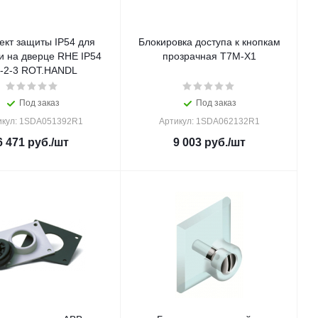
ект защиты IP54 для
Блокировка доступа к кнопкам
и на дверце RHE IP54
прозрачная T7M-X1
-2-3 ROT.HANDL
Под заказ
Под заказ
икул: 1SDA051392R1
Артикул: 1SDA062132R1
6 471
руб.
/шт
9 003
руб.
/шт