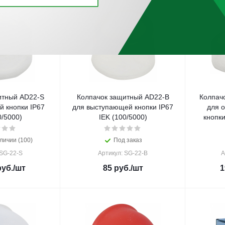
итный AD22-S
Колпачок защитный AD22-B
Колпач
й кнопки IP67
для выступающей кнопки IP67
для 
0/5000)
IEK (100/5000)
кнопки
личии (100)
Под заказ
 SG-22-S
Артикул: SG-22-B
А
уб.
/шт
85
руб.
/шт
1