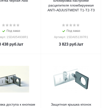
оятка черная ABB
Блокировка настройки
расцепителя пломбируемая
ANTI-ADJUSTMENT T1-T2-T3
Под заказ
Под заказ
икул: 1SDA054938R1
Артикул: 1SDA051397R1
3 438
руб.
/шт
3 823
руб.
/шт
вка доступа к кнопкам
Защитная крышка кпонок