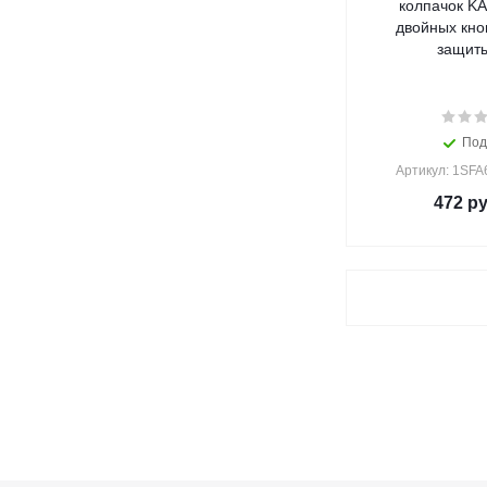
колпачок KA
двойных кно
защиты
Под
Артикул: 1SF
472
ру