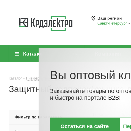
Ваш регион
Санкт-Петербург
Каталог
Компания
Вы оптовый кл
Каталог
-
Низковольтное оборудование
-
Компоненты светосигнальн
Защитный колпачок/крышка д
Заказывайте товары по опто
и быстро на портале B2B!
По хитам
По но
Фильтр по параметрам
Остаться на сайте
Пе