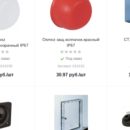
oz
Osmoz защ.колпачок.красный
CT
розрачный IP67
IP67
 заказ
Под заказ
 024190
Артикул: 024191
уб.
/шт
30.97
руб.
/шт