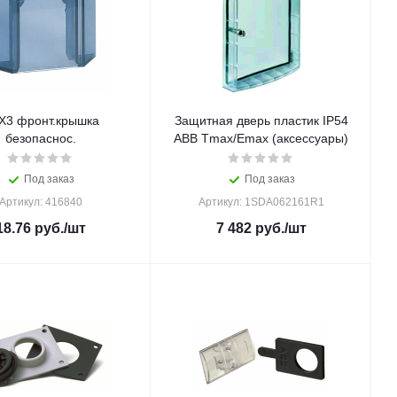
X3 фронт.крышка
Защитная дверь пластик IP54
безопаснос.
ABB Tmax/Emax (аксессуары)
Под заказ
Под заказ
Артикул: 416840
Артикул: 1SDA062161R1
18.76
руб.
/шт
7 482
руб.
/шт