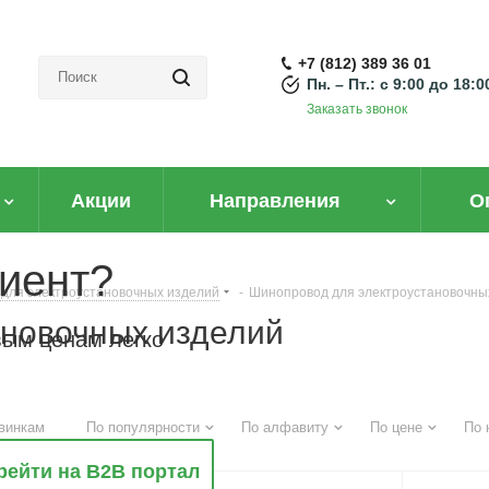
+7 (812) 389 36 01
Пн. – Пт.: с 9:00 до 18:0
Заказать звонок
Акции
Направления
О
иент?
 для электроустановочных изделий
-
Шинопровод для электроустановочны
ановочных изделий
вым ценам легко
винкам
По популярности
По алфавиту
По цене
По 
рейти на B2B портал