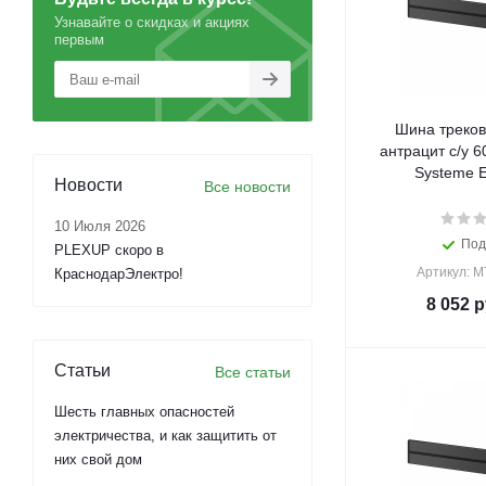
Узнавайте о скидках и акциях
первым
Шина треков
антрацит с/у 6
Systeme El
Новости
Все новости
10 Июля 2026
Под
PLEXUP скоро в
Артикул: 
КраснодарЭлектро!
8 052
р
Статьи
Все статьи
Шесть главных опасностей
электричества, и как защитить от
них свой дом