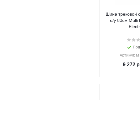
Шина трековой 
о/у 80см Multi
Electr
Под
Артикул: 
9 272
р