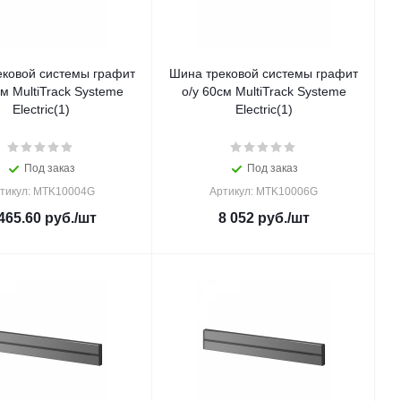
ековой системы графит
Шина трековой системы графит
см MultiTrack Systeme
о/у 60см MultiTrack Systeme
Electric(1)
Electric(1)
Под заказ
Под заказ
тикул: MTK10004G
Артикул: MTK10006G
465.60
руб.
/шт
8 052
руб.
/шт