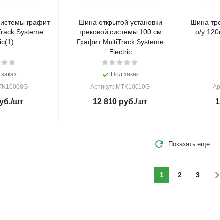
системы графит
Шина открытой установки
Шина тр
Track Systeme
трековой системы 100 см
о/у 120
ic(1)
Графит MuitiTrack Systeme
Electric
 заказ
Под заказ
MTK10008G
Артикул: MTK10010G
Ар
уб.
/шт
12 810
руб.
/шт
1
Показать еще
1
2
3