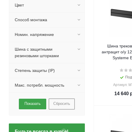
Цвет
Способ монтажа
Номин. напряжение
Шина треков
Шина с защитными
антрацит о/у 12
резиновыми шторками
Systeme El
Степень защиты (IP)
Под
Макс. потребл. мощность
Артикул: 
14 640
р
Сбросить
Будьте всегда в курсе!