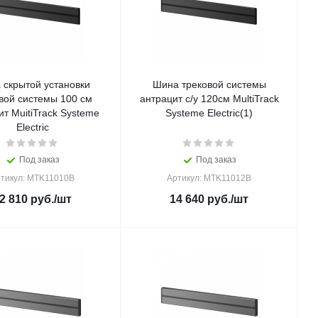
 скрытой установки
Шина трековой системы
вой системы 100 см
антрацит с/у 120см MultiTrack
т MuitiTrack Systeme
Systeme Electric(1)
Electric
Под заказ
Под заказ
тикул: MTK11010B
Артикул: MTK11012B
2 810
руб.
/шт
14 640
руб.
/шт