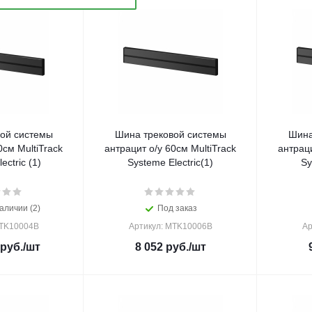
ой системы
Шина трековой системы
Шина
0см MultiTrack
антрацит о/у 60см MultiTrack
антраци
ectric (1)
Systeme Electric(1)
Sy
аличии (2)
Под заказ
MTK10004B
Артикул: MTK10006B
Ар
руб.
/шт
8 052
руб.
/шт