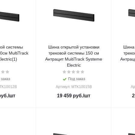
ой системы
Шина открытой установки
Шина 
0см MultiTrack
трековой системы 150 см
треко
ectric(1)
Антрацит MuitiTrack Systeme
Антраци
Electric
 заказ
Под заказ
MTK10012B
Артикул: MTK10015B
Ар
уб.
/шт
19 459
руб.
/шт
2