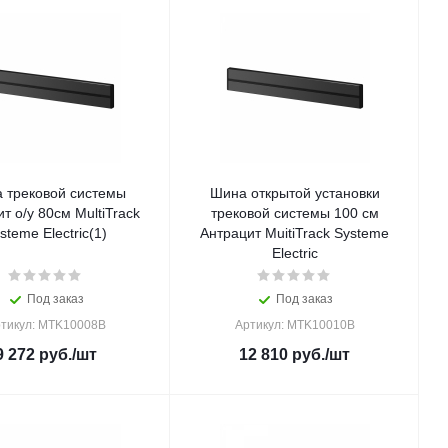
 трековой системы
Шина открытой установки
т о/у 80см MultiTrack
трековой системы 100 см
steme Electric(1)
Антрацит MuitiTrack Systeme
Electric
Под заказ
Под заказ
тикул: MTK10008B
Артикул: MTK10010B
9 272
руб.
/шт
12 810
руб.
/шт