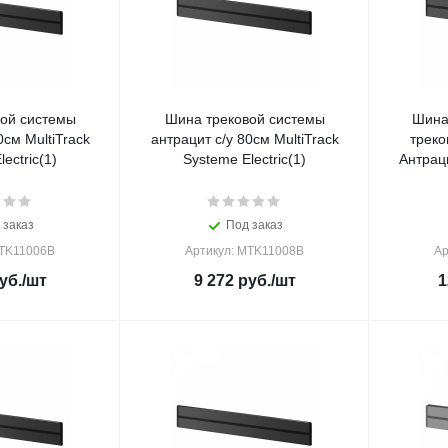
ой системы
Шина трековой системы
Шина
0см MultiTrack
антрацит с/у 80см MultiTrack
треко
ectric(1)
Systeme Electric(1)
Антраци
 заказ
Под заказ
MTK11006B
Артикул: MTK11008B
Ар
уб.
/шт
9 272
руб.
/шт
1