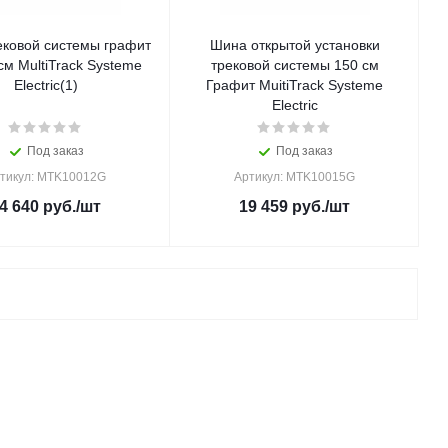
ековой системы графит
Шина открытой установки
см MultiTrack Systeme
трековой системы 150 см
Electric(1)
Графит MuitiTrack Systeme
Electric
Под заказ
Под заказ
тикул: MTK10012G
Артикул: MTK10015G
4 640
руб.
/шт
19 459
руб.
/шт