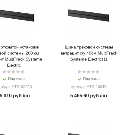
открытой установки
Шина трековой системы
вой системы 200 см
антрацит с/у 40см MultiTrack
т MuitiTrack Systeme
Systeme Electric(1)
Electric
Под заказ
Под заказ
тикул: MTK10020B
Артикул: MTK11004B
5 010
руб.
/шт
5 465.60
руб.
/шт