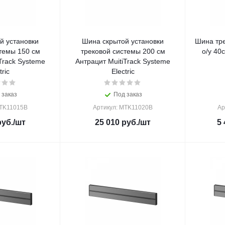
й установки
Шина скрытой установки
Шина тр
темы 150 см
трековой системы 200 см
о/у 40
Track Systeme
Антрацит MuitiTrack Systeme
tric
Electric
 заказ
Под заказ
MTK11015B
Артикул: MTK11020B
Ар
уб.
/шт
25 010
руб.
/шт
5 