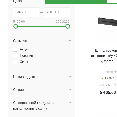
Цена
5465.60
25010.00
Сегмент
Акции
Шина треков
Новинки
антрацит о/у 4
Systeme El
Хиты
Производитель
Есть в н
Артикул: 
Серия
5 465.60
С подсветкой (индикация
напряжения в сети)