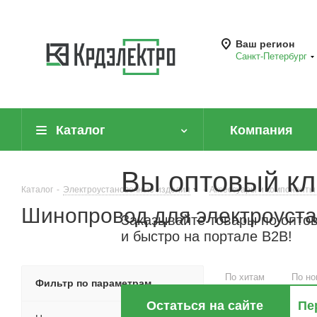
Ваш регион
Санкт-Петербург
Каталог
Компания
Вы оптовый кл
Каталог
-
Электроустановочные изделия
-
Аксессуары и компоненты
Шинопровод для электроуст
Заказывайте товары по опто
и быстро на портале B2B!
По хитам
По но
Фильтр по параметрам
Остаться на сайте
Пе