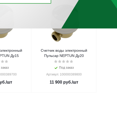
 электронный
Счетчик воды электронный
PTUN Ду15
Пульсар NEPTUN Ду20
 заказ
Под заказ
0000389700
Артикул: 100000389800
уб.
/шт
11 900
руб.
/шт