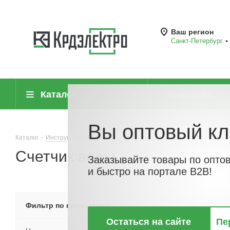
Ваш регион
Санкт-Петербург
Каталог
Компания
Вы оптовый кл
Каталог
-
Инструмент, измерительные приборы и средства защиты
-
Счетчик воды
Заказывайте товары по опто
и быстро на портале B2B!
По хитам
По но
Фильтр по параметрам
Остаться на сайте
Пе