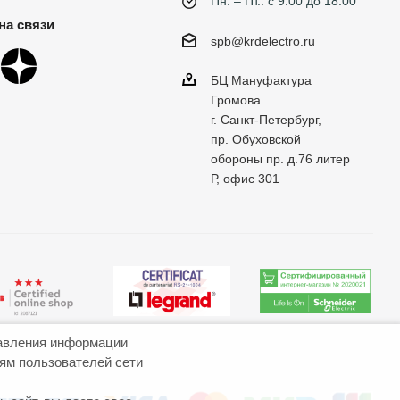
Пн. – Пт.: с 9:00 до 18:00
на связи
spb@krdelectro.ru
БЦ Мануфактура
Громова
г. Санкт-Петербург,
пр. Обуховской
обороны пр. д.76 литер
Р, офис 301
авления информации
иям пользователей сети