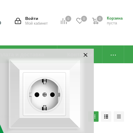
Войти
Корзина
0
0
0
0
пуста
Мой кабинет
плата и доставка
Контакты
наличию