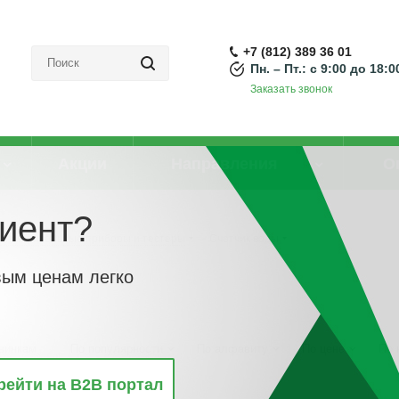
+7 (812) 389 36 01
Пн. – Пт.: с 9:00 до 18:0
Заказать звонок
Акции
Направления
О
иент?
Измерительные приборы и тестеры
-
Счетчик воды
вым ценам легко
винкам
По популярности
По алфавиту
По цене
По 
рейти на B2B портал