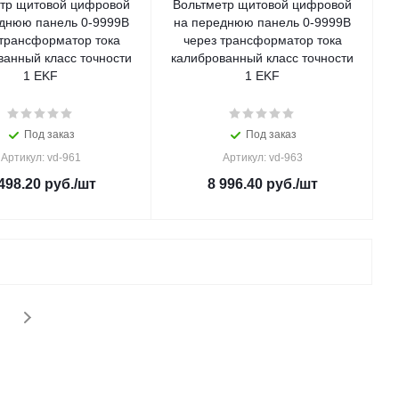
тр щитовой цифровой
Вольтметр щитовой цифровой
днюю панель 0-9999В
на переднюю панель 0-9999В
 трансформатор тока
через трансформатор тока
ванный класс точности
калиброванный класс точности
1 EKF
1 EKF
Под заказ
Под заказ
Артикул: vd-961
Артикул: vd-963
498.20
руб.
/шт
8 996.40
руб.
/шт