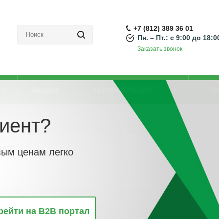
+7 (812) 389 36 01
Пн. – Пт.: с 9:00 до 18:0
Заказать звонок
Акции
Направления
О
иент?
я установки в щит
-
Вольтметр для установки в щит
ит
вым ценам легко
винкам
По популярности
По алфавиту
По цене
По 
рейти на B2B портал