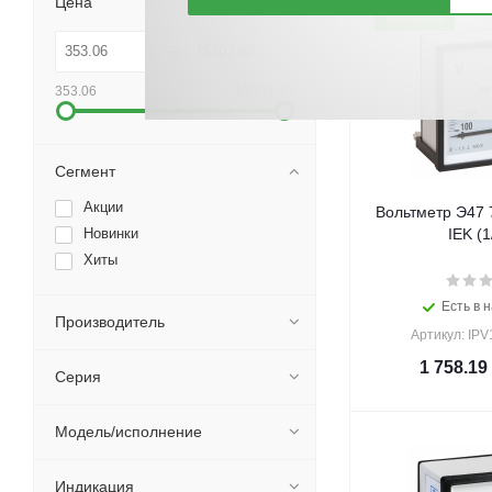
Цена
НОВИНКА
353.06
15303.00
Сегмент
Акции
Вольтметр Э47 
Новинки
IEK (1
Хиты
Есть в н
Производитель
Артикул: IPV
1 758.19
Серия
Модель/исполнение
Индикация