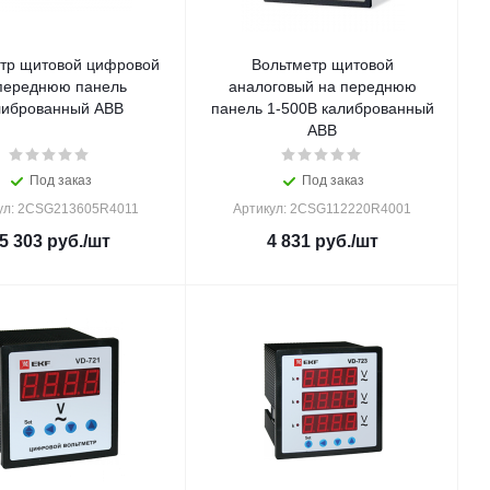
тр щитовой цифровой
Вольтметр щитовой
переднюю панель
аналоговый на переднюю
либрованный ABB
панель 1-500В калиброванный
ABB
Под заказ
Под заказ
ул: 2CSG213605R4011
Артикул: 2CSG112220R4001
5 303
руб.
/шт
4 831
руб.
/шт