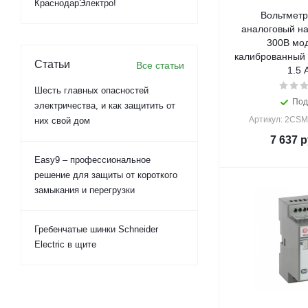
КраснодарЭлектро!
Вольтметр
аналоговый на
300В мо
калиброванный 
Статьи
Все статьи
1.5 
Шесть главных опасностей
Под
электричества, и как защитить от
Артикул: 2CS
них свой дом
7 637
р
Easy9 – профессиональное
решение для защиты от короткого
замыкания и перегрузки
Гребенчатые шинки Schneider
Electric в щите