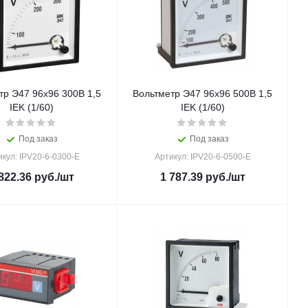
тр Э47 96х96 300В 1,5
Вольтметр Э47 96х96 500В 1,5
IEK (1/60)
IEK (1/60)
Под заказ
Под заказ
кул: IPV20-6-0300-E
Артикул: IPV20-6-0500-E
822.36
руб.
/шт
1 787.39
руб.
/шт