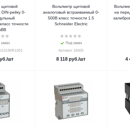
 щитовой
Вольтметр щитовой
Вольтме
 DIN-рейку 0-
аналоговый встраиваемый 0-
на пере
дульный
500В класс точности 1.5
калибро
класс точности
Schneider Electric
ABB
 заказ
Под заказ
M110190R1001
Артикул: 16005
уб.
/шт
8 118
руб.
/шт
4 