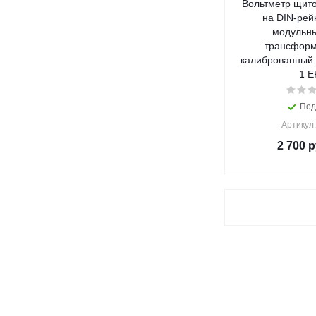
Вольтметр щит
на DIN-рей
модульны
трансформ
калиброванный 
1 E
Под
Артикул:
2 700
р