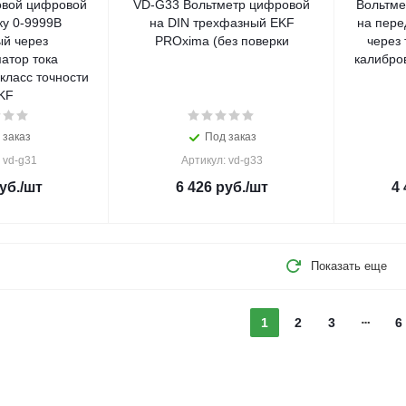
овой цифровой
VD-G33 Вольтметр цифровой
Вольтме
ку 0-9999В
на DIN трехфазный EKF
на пере
й через
PROxima (без поверки
через
атор тока
калибро
класс точности
KF
 заказ
Под заказ
 vd-g31
Артикул: vd-g33
уб.
/шт
6 426
руб.
/шт
4 
Показать еще
1
2
3
6