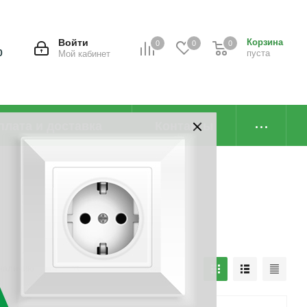
Войти
Корзина
0
0
0
0
пуста
Мой кабинет
плата и доставка
Контакты
наличию