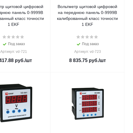
тр щитовой цифровой
Вольтметр щитовой цифровой
днюю панель 0-9999В
на переднюю панель 0-9999В
ванный класс точности
калиброванный класс точности
1 EKF
1 EKF
Под заказ
Под заказ
Артикул: vd-721
Артикул: vd-723
417.88
руб.
/шт
8 835.75
руб.
/шт