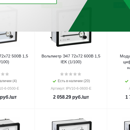
НОВИНКА
ХИТ
72х72 500В 1,5
Вольтметр Э47 72х72 600В 1,5
Моду
/100)
IEK (1/100)
циф
н
аличии (4)
Есть в наличии (20)
10-6-0500-E
Артикул: IPV10-6-0600-E
руб.
/шт
2 058.29
руб.
/шт
1 