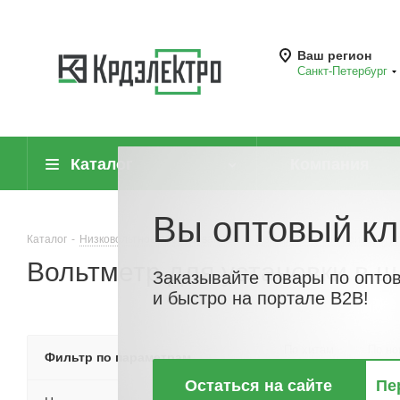
Ваш регион
Санкт-Петербург
Каталог
Компания
Вы оптовый кл
Каталог
-
Низковольтное оборудование
-
Измерительные приборы дл
Вольтметр для установки в щ
Заказывайте товары по опто
и быстро на портале B2B!
По хитам
По но
Фильтр по параметрам
Остаться на сайте
Пе