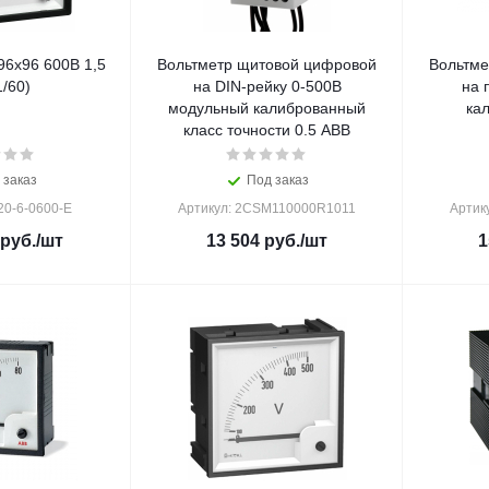
96х96 600В 1,5
Вольтметр щитовой цифровой
Вольтме
1/60)
на DIN-рейку 0-500В
на 
модульный калиброванный
ка
класс точности 0.5 ABB
 заказ
Под заказ
20-6-0600-E
Артикул: 2CSM110000R1011
Артик
руб.
/шт
13 504
руб.
/шт
1