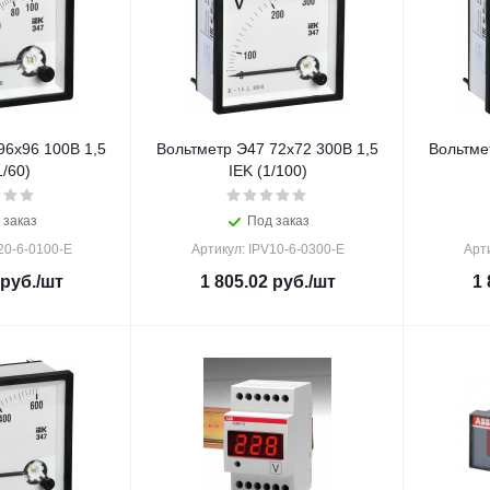
96х96 100В 1,5
Вольтметр Э47 72х72 300В 1,5
Вольтме
1/60)
IEK (1/100)
 заказ
Под заказ
20-6-0100-E
Артикул: IPV10-6-0300-E
Арти
руб.
/шт
1 805.02
руб.
/шт
1 