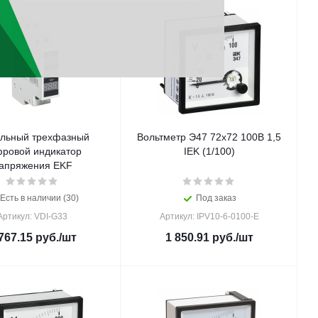
льный трехфазный
Вольтметр Э47 72х72 100В 1,5
ровой индикатор
IEK (1/100)
апряжения EKF
Есть в наличии (30)
Под заказ
Артикул: VDI-G33
Артикул: IPV10-6-0100-E
767.15
руб.
/шт
1 850.91
руб.
/шт