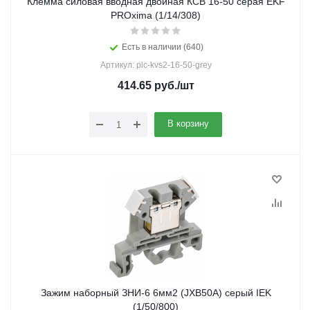
Клемма силовая вводная двойная КСВ 16-50 серая EKF
PROxima (1/14/308)
Есть в наличии (640)
Артикул: plc-kvs2-16-50-grey
414.65
руб.
/шт
В корзину
Зажим наборный ЗНИ-6 6мм2 (JXB50А) серый IEK
(1/50/800)