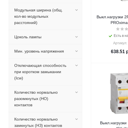
Модульная ширина (общ.
кол-во модульных
Выкл.нагрузки 
расстояний)
PROxima 
Есть в н
Цоколь лампы
Артикул:
Мин. уровень напряжения
638.51
р
Отключающая способность
при коротком замыкании
(Icw)
Количество нормально
разомкнутых (НО)
контактов
Количество нормально
Выкл.нагрузки
замкнутых (НЗ) контактов