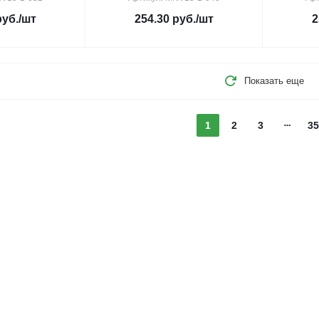
уб.
/шт
254.30
руб.
/шт
2
Показать еще
1
2
3
35