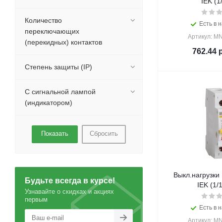
IEK (1
Количество
Есть в н
переключающих
Артикул: M
(перекидных) контактов
762.44
р
Степень защиты (IP)
С сигнальной лампой
(индикатором)
Сбросить
Выкл.нагрузки
Будьте всегда в курсе!
IEK (1/
Узнавайте о скидках и акциях
первым
Есть в н
Артикул: M