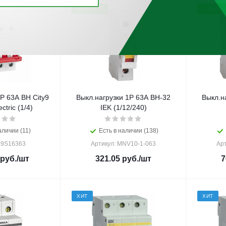
НОВИНКА
НОВИНК
Р 63А ВН City9
Выкл.нагрузки 1Р 63А ВН-32
Выкл.н
ctric (1/4)
IEK (1/12/240)
аличии (11)
Есть в наличии (138)
C9S16363
Артикул: MNV10-1-063
Ар
руб.
/шт
321.05
руб.
/шт
7
ХИТ
ХИТ