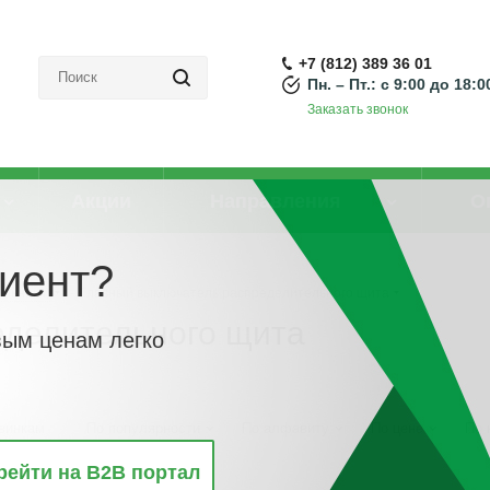
+7 (812) 389 36 01
Пн. – Пт.: с 9:00 до 18:0
Заказать звонок
Акции
Направления
О
иент?
ильники)
-
Главный выключатель распределительного щита
еделительного щита
вым ценам легко
винкам
По популярности
По алфавиту
По цене
По 
рейти на B2B портал