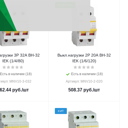
А
НОВИНКА
агрузки 3Р 32А ВН-32
Выкл.нагрузки 2Р 20А ВН-32
IEK (1/4/80)
IEK (1/6/120)
Есть в наличии (18)
Есть в наличии (18)
тикул: MNV10-3-032
Артикул: MNV10-2-020
62.44
руб.
/шт
508.37
руб.
/шт
ХИТ