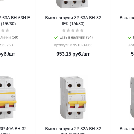
2P 63А ВН-63N EKF
Выкл.нагрузки 3Р 63А ВН-32
Выкл.н
(1/6/60)
IEK (1/4/80)
аличии (59)
Есть в наличии (34)
 S63263
Артикул: MNV10-3-063
Ар
уб.
/шт
953.15
руб.
/шт
5
 3Р 40А ВН-32
Выкл.нагрузки 2Р 32А ВН-32
Выкл.н