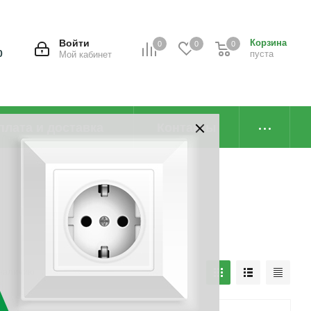
Войти
Корзина
0
0
0
0
пуста
Мой кабинет
плата и доставка
Контакты
наличию