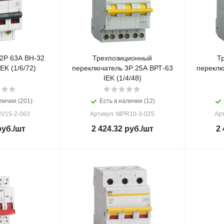
 2Р 63А ВН-32
Трехпозиционный
Т
K (1/6/72)
переключатель 3Р 25А ВРТ-63
переклю
IEK (1/4/48)
личии (201)
Есть в наличии (12)
NV15-2-063
Артикул: MPR10-3-025
Ар
уб.
/шт
2 424.32
руб.
/шт
2 