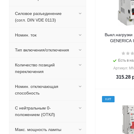
Силовое разъединение
(согл. DIN VDE 0113)
Выкл.нагрузки
Номин. ток
GENERICA IE
Тип включения/отключения
Есть в на
Количество позиций
Артикул: M
переключения
315.28
р
Номин. отключающая
способность
ХИТ
С нейтральным 0-
положением (ОТКЛ)
Макс. мощность лампы