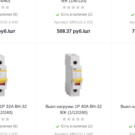
/4/80)
IEK (1/6/120)
аличии (9)
Есть в наличии (2)
NV10-3-040
Артикул: MNV10-2-032
Ар
уб.
/шт
508.37
руб.
/шт
7
 1Р 32А ВН-32
Выкл.нагрузки 1Р 40А ВН-32
Выкл.н
12/240)
IEK (1/12/240)
аличии (8)
Есть в наличии (2)
NV10-1-032
Артикул: MNV10-1-040
Ар