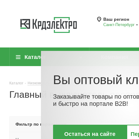
Ваш регион
Санкт-Петербург
Каталог
Компания
Вы оптовый кл
Каталог
-
Низковольтное оборудование
-
Выключатели нагрузки (руб
Главный выключатель распр
Заказывайте товары по опто
и быстро на портале B2B!
По хитам
По но
Фильтр по параметрам
Остаться на сайте
Пе