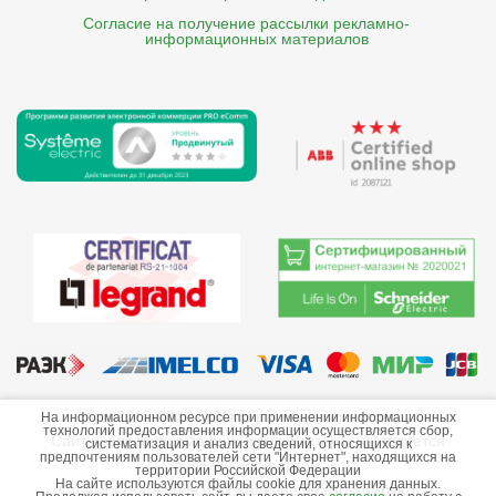
Согласие на получение рассылки рекламно- 

    информационных материалов
©2013-2026 ООО «Краснодарэлектро»
На информационном ресурсе при применении информационных
технологий предоставления информации осуществляется сбор,
Сайт носит информационный характер и не является
систематизация и анализ сведений, относящихся к
предпочтениям пользователей сети "Интернет", находящихся на
публичной офертой.
территории Российской Федерации
На сайте используются файлы cookie для хранения данных.
Стоимость товаров и их наличие не гарантируются.