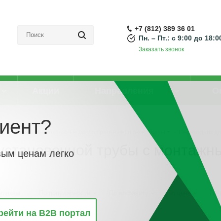
+7 (812) 389 36 01
Пн. – Пт.: с 9:00 до 18:0
Заказать звонок
Акции
Направления
О
иент?
Кабель-каналы монтажные (магистральные) и аксессуары
-
Переходник дл
установочной трубы с монтажн
вым ценам легко
винкам
По популярности
По алфавиту
По цене
По 
рейти на B2B портал