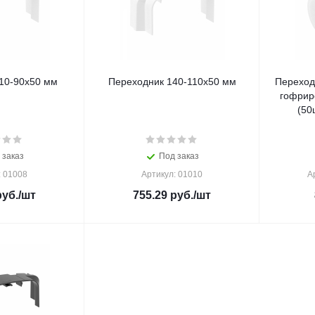
10-90х50 мм
Переходник 140-110х50 мм
Переход
гофрир
(50
 заказ
Под заказ
: 01008
Артикул: 01010
А
уб.
/шт
755.29
руб.
/шт