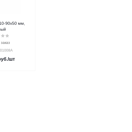
10-90х50 мм,
ный
 заказ
 01008A
уб.
/шт