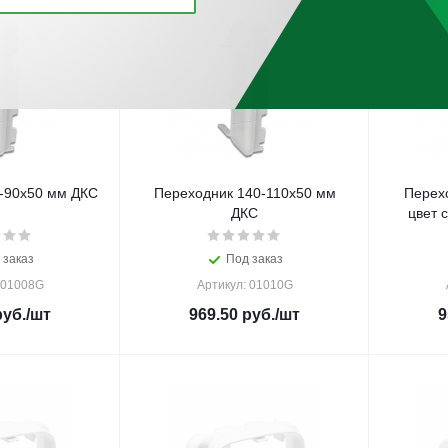
-90х50 мм ДКС
Переходник 140-110х50 мм
Перех
ДКС
цвет 
 заказ
Под заказ
 01008G
Артикул: 01010G
уб.
/шт
969.50
руб.
/шт
9