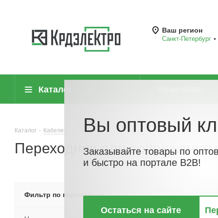
Ваш регион
Санкт-Петербург
Каталог
Компания
Вы оптовый кл
Каталог
-
Кабеленесущие системы (системы для прокладки кабеля)
-
Переходник для сопряжения 
Заказывайте товары по опто
и быстро на портале B2B!
По хитам
По но
Фильтр по параметрам
Остаться на сайте
Пе