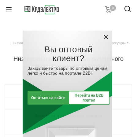
0
+7 (812) 389 36 01
Пн. – Пт.: с 9:00 до 18:00
Каталог
-
Низковольтное оборудование
-
Заказать звонок
Низковольтные устройства различного назначения и аксессуары
Вы оптовый
клиент?
Низковольтные устройства различного
назначения и аксессуары
Заказывайте товары по оптовым ценам
легко и быстро на портале B2B!
Кластер НВО
Перейти на B2B
Остаться на сайте
портал
Катушка для низкого напряжения
Фильтр для низкого напряжения
Резистор