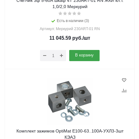
Счетчик 3ф 5-60А шкаф 4Т 230ART-01 RN ЖКИ кл.т.
1,0/2,0 Меркурий
Есть в наличии (3)
Артикул: Меркурий 230ART-01 RN
11 045.59
руб.
/шт
В корзину
Комплект зажимов OptiMat E100-63..100А-УХЛ3-3шт
КЭАЗ