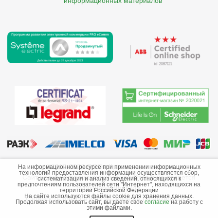
    информационных материалов
©2013-2026 ООО «Краснодарэлектро»
На информационном ресурсе при применении информационных
технологий предоставления информации осуществляется сбор,
Сайт носит информационный характер и не является
систематизация и анализ сведений, относящихся к
предпочтениям пользователей сети "Интернет", находящихся на
публичной офертой.
территории Российской Федерации
На сайте используются файлы cookie для хранения данных.
Стоимость товаров и их наличие не гарантируются.
Продолжая использовать сайт, вы даете свое
согласие
на работу с
этими файлами.