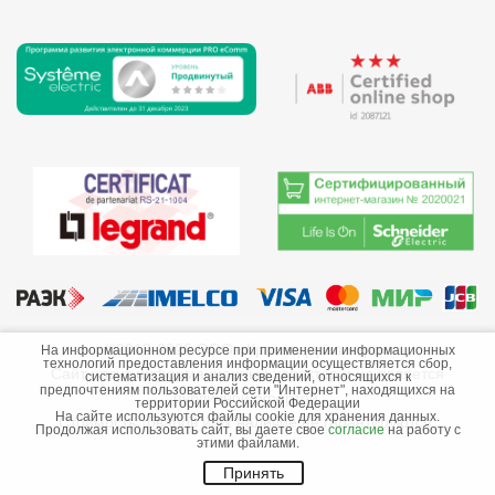
©2013-2026 ООО «Краснодарэлектро»
На информационном ресурсе при применении информационных
технологий предоставления информации осуществляется сбор,
Сайт носит информационный характер и не является
систематизация и анализ сведений, относящихся к
предпочтениям пользователей сети "Интернет", находящихся на
публичной офертой.
территории Российской Федерации
На сайте используются файлы cookie для хранения данных.
Стоимость товаров и их наличие не гарантируются.
Продолжая использовать сайт, вы даете свое
согласие
на работу с
этими файлами.
Принять