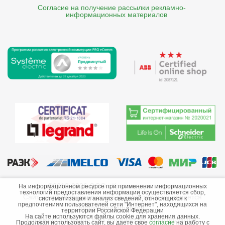
Согласие на получение рассылки рекламно- 

    информационных материалов
©2013-2026 ООО «Краснодарэлектро»
На информационном ресурсе при применении информационных
технологий предоставления информации осуществляется сбор,
Сайт носит информационный характер и не является
систематизация и анализ сведений, относящихся к
предпочтениям пользователей сети "Интернет", находящихся на
публичной офертой.
территории Российской Федерации
На сайте используются файлы cookie для хранения данных.
Стоимость товаров и их наличие не гарантируются.
Продолжая использовать сайт, вы даете свое
согласие
на работу с