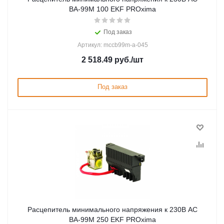
ВА-99М 100 EKF PROxima
Под заказ
Артикул: mccb99m-a-045
2 518.49
руб.
/шт
Под заказ
Расцепитель минимального напряжения к 230В AC
ВА-99М 250 EKF PROxima