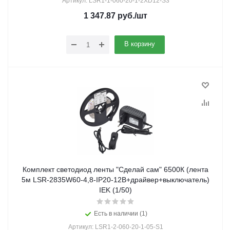
Артикул: LSR1-1-060-20-1-2XD12-S3
1 347.87
руб.
/шт
В корзину
Комплект светодиод ленты "Сделай сам" 6500К (лента
5м LSR-2835W60-4,8-IP20-12В+драйвер+выключатель)
IEK (1/50)
Есть в наличии (1)
Артикул: LSR1-2-060-20-1-05-S1