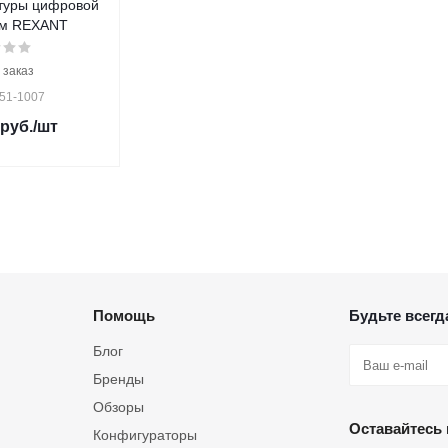
туры цифровой
2м REXANT
 заказ
 51-1007
руб.
/шт
Помощь
Будьте всегда
Блог
Бренды
Обзоры
Оставайтесь 
Конфигураторы