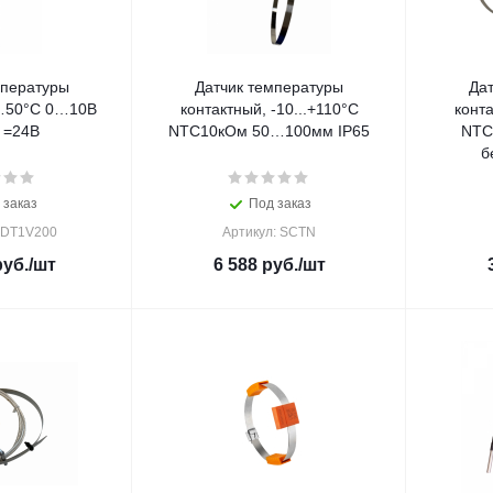
мпературы
Датчик температуры
Да
…50°С 0…10В
контактный, -10...+110°С
конта
 =24В
NTC10кОм 50…100мм IP65
NTC
б
 заказ
Под заказ
SDT1V200
Артикул: SCTN
уб.
/шт
6 588
руб.
/шт