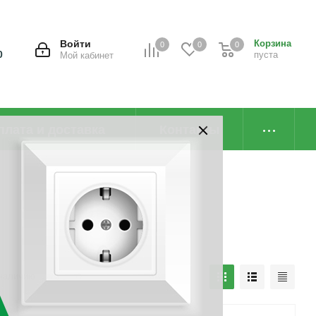
Войти
Корзина
0
0
0
0
пуста
Мой кабинет
плата и доставка
Контакты
наличию