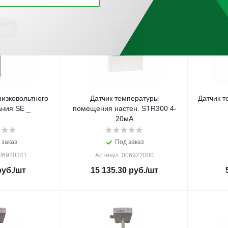
низковольтного
Датчик температуры
Датчик 
ния SE _
помещения настен. STR300 4-
20мА
 заказ
Под заказ
006920341
Артикул: 006922000
уб.
/шт
15 135.30
руб.
/шт