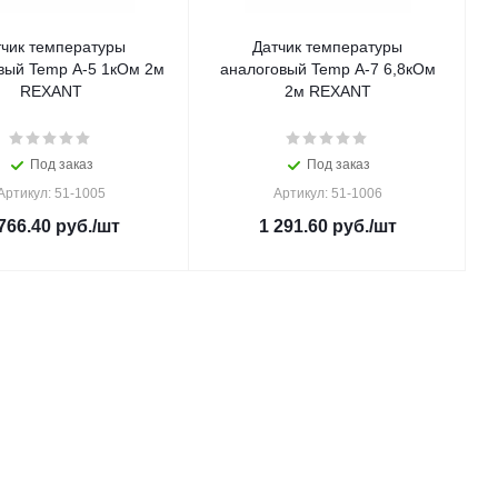
тчик температуры
Датчик температуры
вый Temp A-5 1кОм 2м
аналоговый Temp A-7 6,8кОм
REXANT
2м REXANT
Под заказ
Под заказ
Артикул: 51-1005
Артикул: 51-1006
766.40
руб.
/шт
1 291.60
руб.
/шт