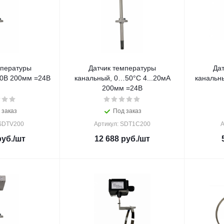
мпературы
Датчик температуры
Да
0В 200мм =24В
канальный, 0…50°С 4...20мА
канальн
200мм =24В
 заказ
Под заказ
 SDTV200
Артикул: SDT1C200
А
уб.
/шт
12 688
руб.
/шт