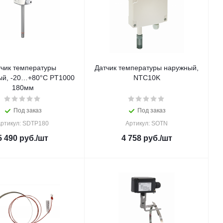
тчик температуры
Датчик температуры наружный,
ый, -20…+80°С PT1000
NTC10K
180мм
Под заказ
Под заказ
ртикул: SDTP180
Артикул: SOTN
5 490
руб.
/шт
4 758
руб.
/шт