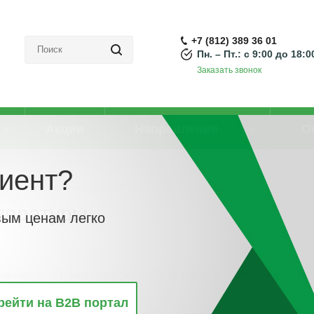
+7 (812) 389 36 01
Пн. – Пт.: с 9:00 до 18:0
Заказать звонок
Акции
Направления
О
иент?
реобразователь температуры
пературы
вым ценам легко
винкам
По популярности
По алфавиту
По цене
По 
рейти на B2B портал