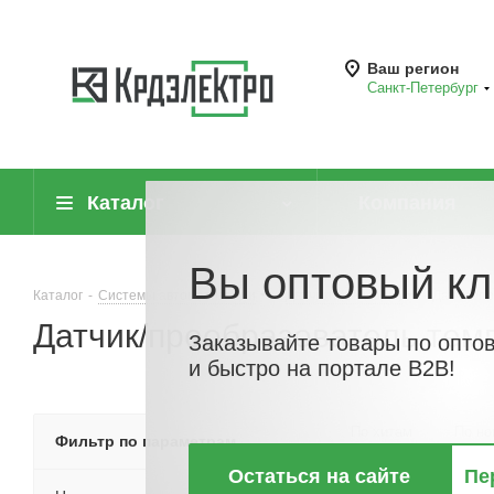
Ваш регион
Санкт-Петербург
Каталог
Компания
Вы оптовый кл
Каталог
-
Системы автоматизации
-
Датчики (сенсоры)
-
Датчик/п
Датчик/преобразователь тем
Заказывайте товары по опто
и быстро на портале B2B!
По хитам
По но
Фильтр по параметрам
Остаться на сайте
Пе