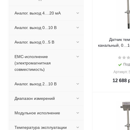
Аналог. выход 4....20 мА
Аналог. выход 0...10 В
Датчик те
Аналог. выход 0...5 В
канальный, 0…1
EMC-исполнение
(электромагнитная
Под
совместимость)
Артикул:
12 688
р
Аналог. выход 2...10 В
Диапазон измерений
Модульное исполнение
Температура эксплуатации