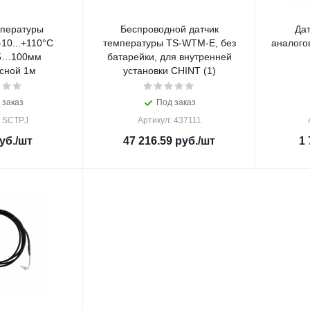
мпературы
Беспроводной датчик
Да
-10...+110°С
температуры TS-WTM-E, без
аналого
5…100мм
батарейки, для внутренней
сной 1м
установки CHINT (1)
 заказ
Под заказ
: SCTPJ
Артикул: 437111
уб.
/шт
47 216.59
руб.
/шт
1 