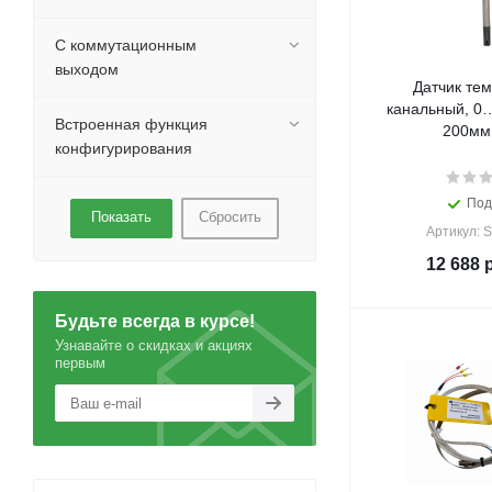
С коммутационным
выходом
Датчик те
канальный, 0
Встроенная функция
200мм
конфигурирования
Под
Сбросить
Артикул: 
12 688
р
Будьте всегда в курсе!
Узнавайте о скидках и акциях
первым