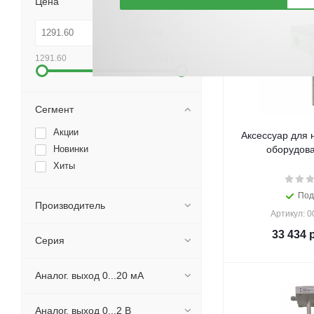
Цена
1291.60
47216.59
Сегмент
Акции
Аксессуар для 
Новинки
оборудова
Хиты
Под
Производитель
Артикул: 
33 434
р
Серия
Аналог. выход 0...20 мА
Аналог. выход 0...2 В