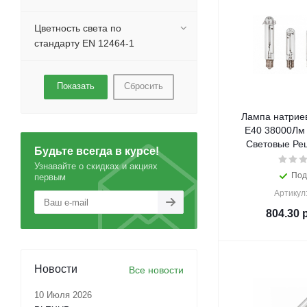
Цветность света по
стандарту EN 12464-1
Сбросить
Лампа натрие
E40 38000Лм 
Световые Реш
Будьте всегда в курсе!
Узнавайте о скидках и акциях
Под
первым
Артикул
804.30
р
Новости
Все новости
10 Июля 2026