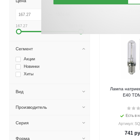
Цена
По хитам
По но
167.27
5974.66
Сегмент
Акции
Новинки
Хиты
Лампа натрие
Вид
E40 TDM
Производитель
Есть в н
Серия
Артикул: S
741
ру
Форма