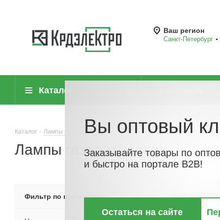
Ваш регион
Санкт-Петербург
Каталог
Компания
Вы оптовый кл
Каталог
-
Лампы (источники света)
-
Лампы газоразрядные
Лампы газоразрядные
Заказывайте товары по опто
и быстро на портале B2B!
Лампа натрие
Фильтр по параметрам
давления
Остаться на сайте
Пе