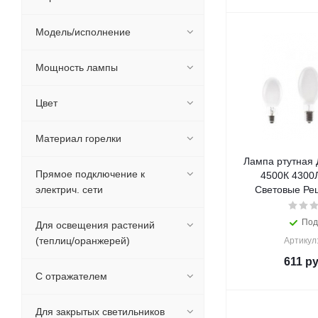
Модель/исполнение
Мощность лампы
Цвет
Материал горелки
Лампа ртутная 
Прямое подключение к
4500К 4300
электрич. сети
Световые Реш
Под
Для освещения растений
(теплиц/оранжерей)
Артикул
611
ру
С отражателем
Для закрытых светильников