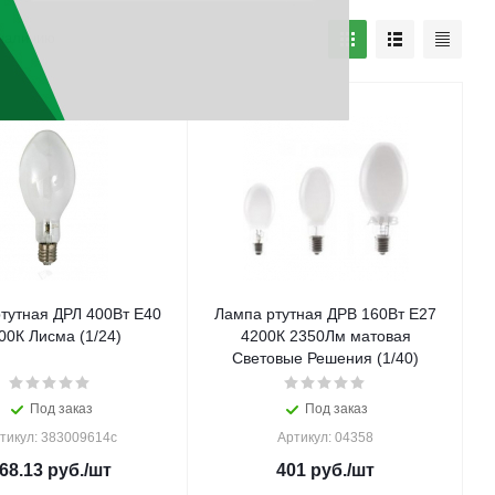
наличию
тутная ДРЛ 400Вт E40
Лампа ртутная ДРВ 160Вт E27
00К Лисма (1/24)
4200К 2350Лм матовая
Световые Решения (1/40)
Под заказ
Под заказ
тикул: 383009614с
Артикул: 04358
68.13
руб.
/шт
401
руб.
/шт