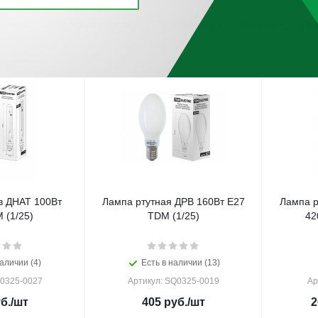
винкам
По популярности
По алфавиту
По цене
По 
в ДНАТ 100Вт
Лампа ртутная ДРВ 160Вт Е27
Лампа р
 (1/25)
TDM (1/25)
42
аличии (4)
Есть в наличии (13)
Q0325-0027
Артикул: SQ0325-0019
Ар
б.
/шт
405
руб.
/шт
2