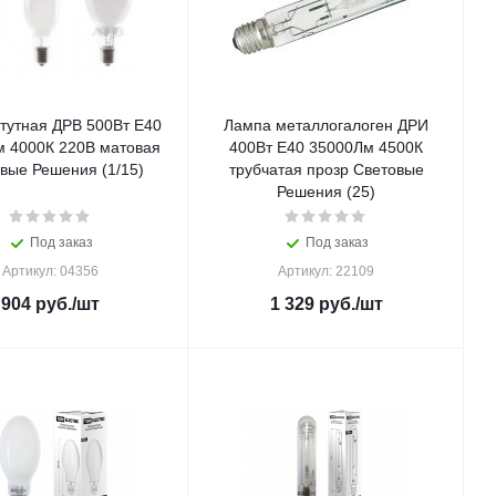
тутная ДРВ 500Вт Е40
Лампа металлогалоген ДРИ
 4000К 220В матовая
400Вт Е40 35000Лм 4500К
вые Решения (1/15)
трубчатая прозр Световые
Решения (25)
Под заказ
Под заказ
Артикул: 04356
Артикул: 22109
904
руб.
/шт
1 329
руб.
/шт