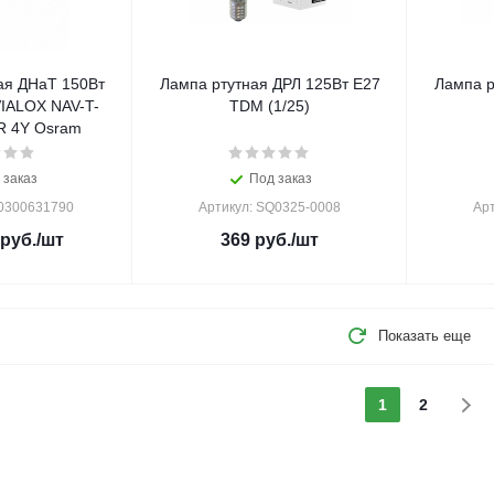
ая ДНаТ 150Вт
Лампа ртутная ДРЛ 125Вт Е27
Лампа р
IALOX NAV-T-
TDM (1/25)
 4Y Osram
 заказ
Под заказ
50300631790
Артикул: SQ0325-0008
Ар
руб.
/шт
369
руб.
/шт
Показать еще
1
2