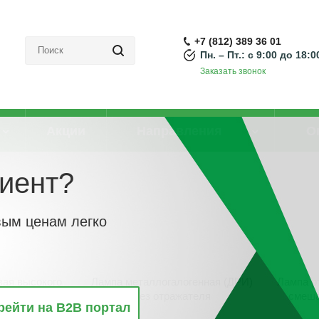
+7 (812) 389 36 01
Пн. – Пт.: с 9:00 до 18:0
Заказать звонок
Акции
Направления
О
иент?
вым ценам легко
вая высокого
Лампа металлогалогенная (ДРИ)
Лампа р
 (ДНаТ)
без отражателя
смеша
рейти на B2B портал