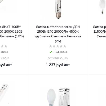
в ДНаТ 100Вт
Лампа металлогалоген ДРИ
Лампа р
00-2000К 220В
250Вт Е40 20000Лм 4500К
11500Лм
Решения (1/25)
трубчатая Световые Решения
Свето
(25)
 заказ
Под заказ
: 04235
Артикул: 22110
уб.
/шт
1 237
руб.
/шт