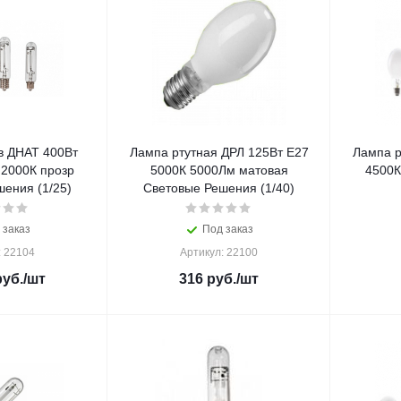
в ДНАТ 400Вт
Лампа ртутная ДРЛ 125Вт E27
Лампа р
2000К прозр
5000К 5000Лм матовая
4500К
ения (1/25)
Световые Решения (1/40)
 заказ
Под заказ
: 22104
Артикул: 22100
уб.
/шт
316
руб.
/шт