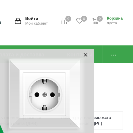
Войти
Корзина
0
0
0
0
пуста
Мой кабинет
плата и доставка
Контакты
тутно-вольфрамовая
Лампа ртутная высокого
нного света (ДРВ)
давления (ДРЛ)