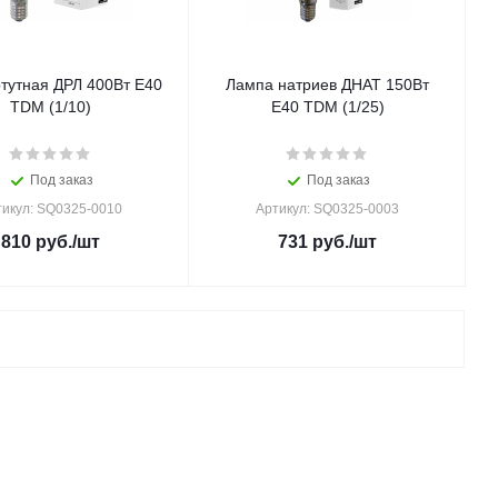
тутная ДРЛ 400Вт Е40
Лампа натриев ДНАТ 150Вт
TDM (1/10)
E40 TDM (1/25)
Под заказ
Под заказ
тикул: SQ0325-0010
Артикул: SQ0325-0003
810
руб.
/шт
731
руб.
/шт