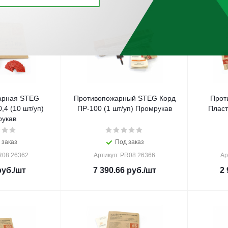
арная STEG
Противопожарный STEG Корд
Прот
,4 (10 шт/уп)
ПР-100 (1 шт/уп) Промрукав
Пласт
укав
 заказ
Под заказ
R08.26362
Артикул: PR08.26366
Ар
уб.
/шт
7 390.66
руб.
/шт
2 