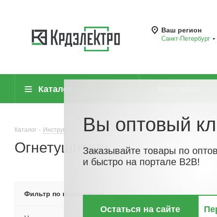
Ваш регион
Санкт-Петербург
Каталог
Компания
Вы оптовый кл
Каталог
-
Инструмент, измерительные приборы и средства защиты
-
Огнетушитель
Заказывайте товары по опто
и быстро на портале B2B!
По хитам
По но
Фильтр по параметрам
Остаться на сайте
Пе