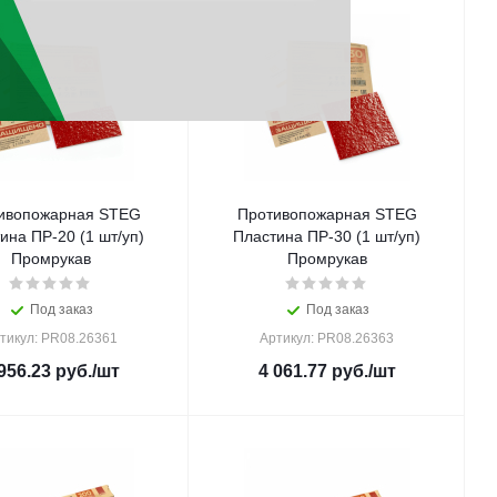
ивопожарная STEG
Противопожарная STEG
ина ПР-20 (1 шт/уп)
Пластина ПР-30 (1 шт/уп)
Промрукав
Промрукав
Под заказ
Под заказ
тикул: PR08.26361
Артикул: PR08.26363
956.23
руб.
/шт
4 061.77
руб.
/шт