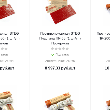
арная STEG
Противопожарная STEG
Против
50 (1 шт/уп)
Пластина ПР-65 (1 шт/уп)
ПР-200
укав
Промрукав
 заказ
Под заказ
R08.26364
Артикул: PR08.26365
Ар
руб.
/шт
8 997.33
руб.
/шт
10