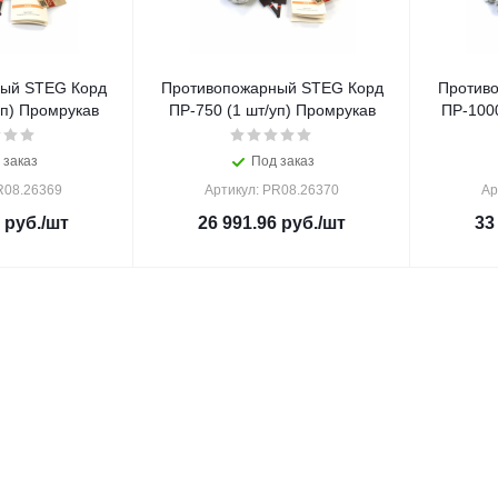
ый STEG Корд
Противопожарный STEG Корд
Против
уп) Промрукав
ПР-750 (1 шт/уп) Промрукав
ПР-1000
 заказ
Под заказ
R08.26369
Артикул: PR08.26370
Ар
руб.
/шт
26 991.96
руб.
/шт
33