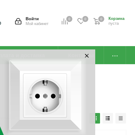
Войти
Корзина
0
0
0
0
пуста
Мой кабинет
плата и доставка
Контакты
наличию