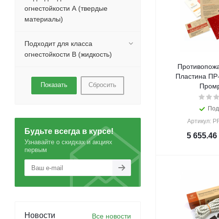
огнестойкости А (твердые
материалы)
Подходит для класса
огнестойкости B (жидкость)
Противопож
Пластина ПР-
Сбросить
Промр
Под
Артикул: P
Будьте всегда в курсе!
5 655.46
Узнавайте о скидках и акциях
первым
Новости
Все новости