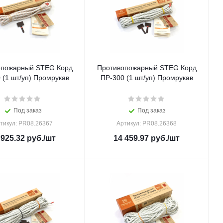
опожарный STEG Корд
Противопожарный STEG Корд
 (1 шт/уп) Промрукав
ПР-300 (1 шт/уп) Промрукав
Под заказ
Под заказ
тикул: PR08.26367
Артикул: PR08.26368
 925.32
руб.
/шт
14 459.97
руб.
/шт