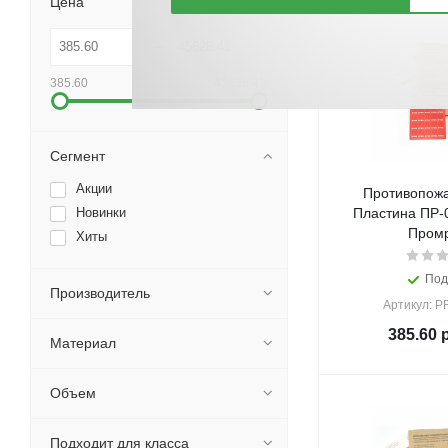
Цена
385.60
45628.41
Сегмент
Акции
Противопож
Новинки
Пластина ПР-0
Промр
Хиты
Под
Производитель
Артикул: P
385.60
р
Материал
Объем
Подходит для класса