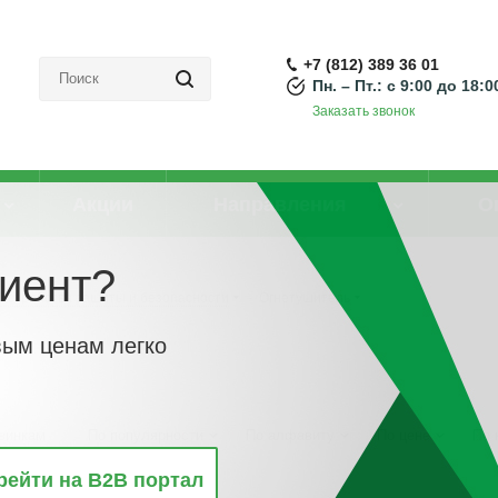
+7 (812) 389 36 01
Пн. – Пт.: с 9:00 до 18:0
Заказать звонок
Акции
Направления
О
иент?
Устройства защиты и безопасности
-
Огнетушитель
вым ценам легко
винкам
По популярности
По алфавиту
По цене
По 
рейти на B2B портал