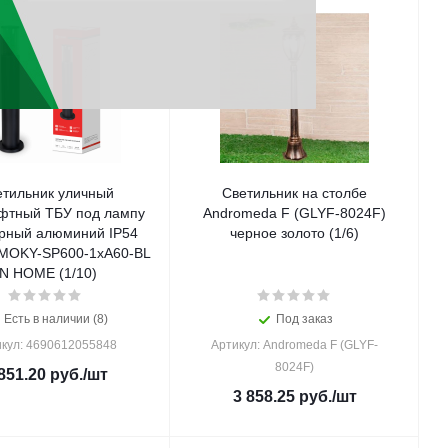
етильник уличный
Светильник на столбе
фтный ТБУ под лампу
Andromeda F (GLYF-8024F)
рный алюминий IP54
черное золото (1/6)
MOKY-SP600-1xA60-BL
IN HOME (1/10)
Есть в наличии (8)
Под заказ
кул: 4690612055848
Артикул: Andromeda F (GLYF-
8024F)
851.20
руб.
/шт
3 858.25
руб.
/шт