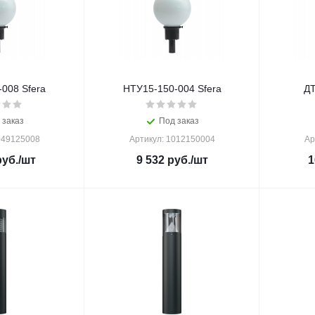
008 Sfera
НТУ15-150-004 Sfera
ДТ
 заказ
Под заказ
049125008
Артикул: 1012150004
Ар
уб.
/шт
9 532
руб.
/шт
1