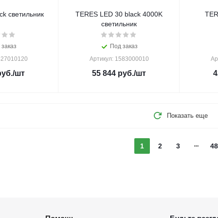
ck светильник
TERES LED 30 black 4000K
TER
светильник
 заказ
Под заказ
427010120
Артикул: 1583000010
Ар
уб.
/шт
55 844
руб.
/шт
4
Показать еще
1
2
3
48