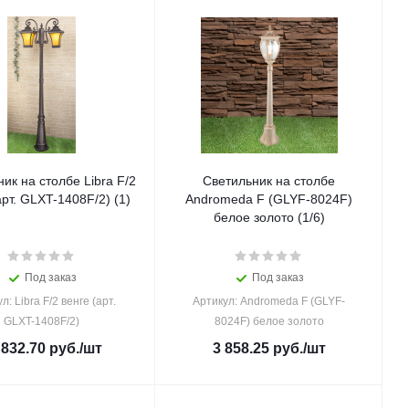
ик на столбе Libra F/2
Светильник на столбе
нге (арт. GLXT-1408F/2) (1)
Andromeda F (GLYF-8024F)
белое золото (1/6)
Под заказ
Под заказ
л: Libra F/2 венге (арт.
Артикул: Andromeda F (GLYF-
GLXT-1408F/2)
8024F) белое золото
 832.70
руб.
/шт
3 858.25
руб.
/шт