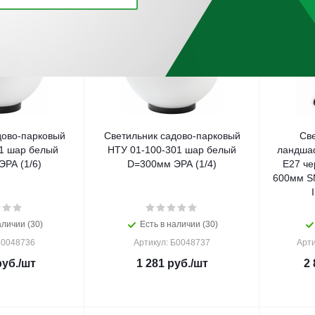
дово-парковый
Светильник садово-парковый
Св
1 шар белый
НТУ 01-100-301 шар белый
ландша
РА (1/6)
D=300мм ЭРА (1/4)
E27 че
600мм S
аличии (30)
Есть в наличии (30)
Б0048736
Артикул: Б0048737
Арти
уб.
/шт
1 281
руб.
/шт
2 