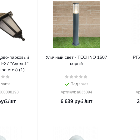
дово-парковый
Уличный свет - TECHNO 1507
РТУ
 Е27 "Адель1"
серый
(чер прозрачное стек) (1)
 заказ
Под заказ
0000008198
Артикул: a035094
Ар
уб.
/шт
6 639
руб.
/шт
3