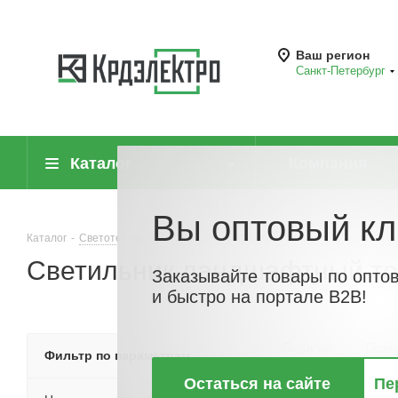
Ваш регион
Санкт-Петербург
Каталог
Компания
Вы оптовый кл
Каталог
-
Светотехника
-
Светильники ландшафтные
-
Светильник
Светильник ландшафтный тор
Заказывайте товары по опто
и быстро на портале B2B!
По хитам
По но
Фильтр по параметрам
Остаться на сайте
Пе