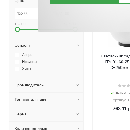
Цена
132.00
215271.00
Сегмент
Акции
Светильник са
Новинки
НТУ 01-60-25
D=250мм Э
Хиты
Производитель
Есть в н
Тип светильника
Артикул: 
763.11
р
Серия
Количество ламп