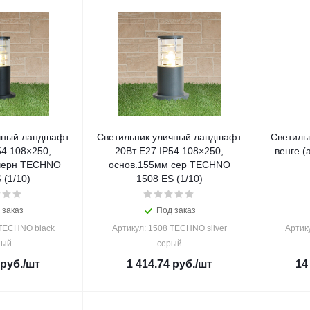
чный ландшафт
Светильник уличный ландшафт
Светильн
54 108×250,
20Вт Е27 IP54 108×250,
ве
черн TECHNO
основ.155мм сер TECHNO
 (1/10)
1508 ES (1/10)
 заказ
Под заказ
 TECHNO black
Артикул: 1508 TECHNO silver
Артику
ный
серый
руб.
/шт
1 414.74
руб.
/шт
14