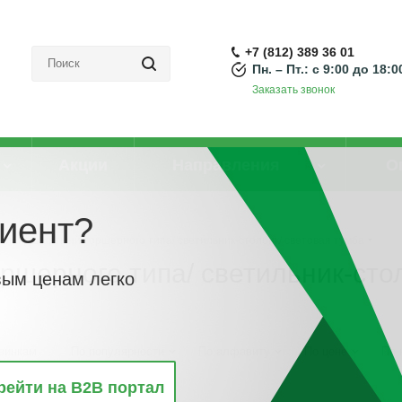
+7 (812) 389 36 01
Пн. – Пт.: с 9:00 до 18:0
Заказать звонок
Акции
Направления
О
иент?
 ландшафтный торшерного типа/ светильник-столбик/ световая тумба
шерного типа/ светильник-стол
вым ценам легко
винкам
По популярности
По алфавиту
По цене
По 
рейти на B2B портал