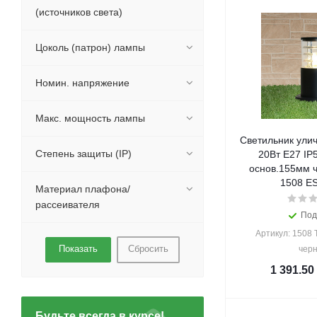
(источников света)
Цоколь (патрон) лампы
Номин. напряжение
Макс. мощность лампы
Светильник ули
Степень защиты (IP)
20Вт Е27 IP
основ.155мм 
1508 ES
Материал плафона/
рассеивателя
Под
Артикул: 1508
Сбросить
чер
1 391.50
Будьте всегда в курсе!