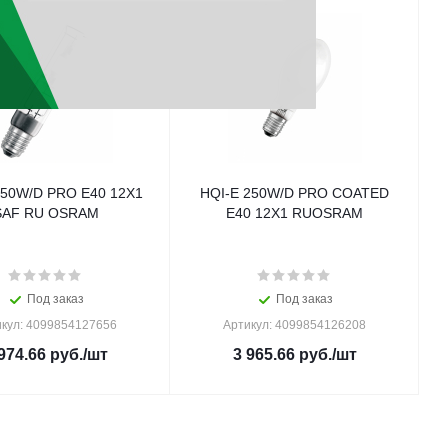
250W/D PRO E40 12X1
HQI-E 250W/D PRO COATED
SAF RU OSRAM
E40 12X1 RUOSRAM
Под заказ
Под заказ
кул: 4099854127656
Артикул: 4099854126208
974.66
руб.
/шт
3 965.66
руб.
/шт