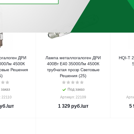
огалоген ДРИ
Лампа металлогалоген ДРИ
HQI-T 
000Лм 4500К
400Вт Е40 35000Лм 4500К
товые Решения
трубчатая прозр Световые
5)
Решения (25)
 заказ
Под заказ
: 22110
Артикул: 22109
Арти
уб.
/шт
1 329
руб.
/шт
5 