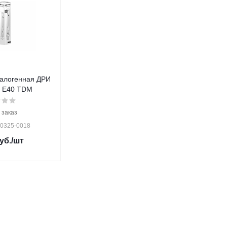
алогенная ДРИ
К Е40 TDM
 заказ
Q0325-0018
уб.
/шт