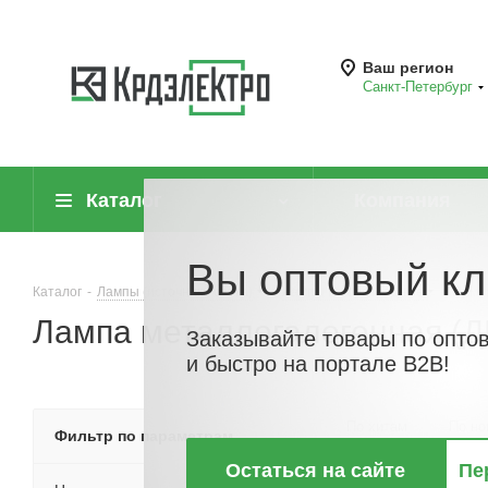
Ваш регион
Санкт-Петербург
Каталог
Компания
Вы оптовый кл
Каталог
-
Лампы (источники света)
-
Лампы газоразрядные
-
Ламп
Лампа металлогалогенная (Д
Заказывайте товары по опто
и быстро на портале B2B!
По хитам
По но
Фильтр по параметрам
Остаться на сайте
Пе