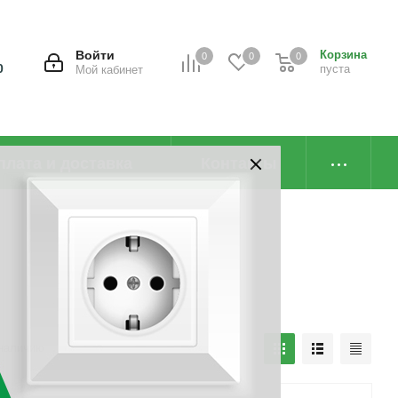
Войти
Корзина
0
0
0
0
пуста
Мой кабинет
плата и доставка
Контакты
наличию