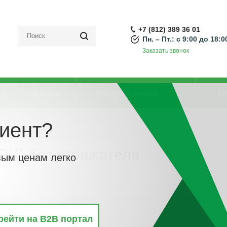
+7 (812) 389 36 01
Пн. – Пт.: с 9:00 до 18:0
Заказать звонок
Акции
Направления
О
иент?
а металлогалогенная (ДРИ) без отражателя
РИ) без отражателя
вым ценам легко
винкам
По популярности
По алфавиту
По цене
По 
рейти на B2B портал