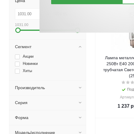
Цена
1031.00
5974.66
Сегмент
Акции
Лампа металл
Новинки
250Вт Е40 20
трубчатая Све
Хиты
(2
Производитель
Под
Артикул
Серия
1 237
р
Форма
Модель/исполнение