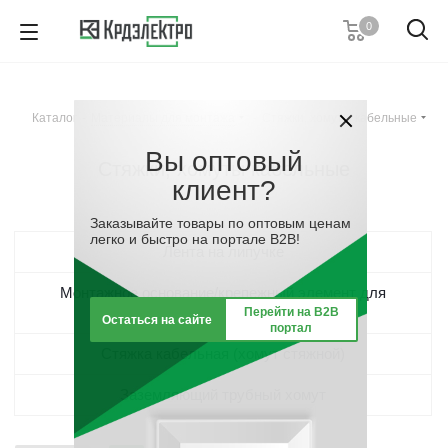
0
+7 (812) 389 36 01
Пн. – Пт.: с 9:00 до 18:00
Каталог
-
Материалы для монтажа
-
Стяжки, хомуты кабельные
Заказать звонок
Вы оптовый
Стяжки, хомуты кабельные
клиент?
Заказывайте товары по оптовым ценам
легко и быстро на портале B2B!
Лента на липучке
Монтажное основание/крепежный элемент для
кабельных стяжек (хомутов)
Перейти на B2B
Остаться на сайте
портал
Стяжка кабельная (хомут стяжной)
Заземляющий трубный хомут