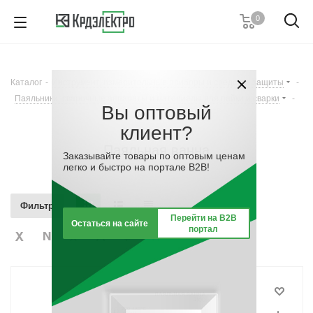
0
+7 (812) 389 36 01
Пн. – Пт.: с 9:00 до 18:00
Каталог
-
Инструмент, измерительные приборы и средства защиты
-
Заказать звонок
Паяльники, сварочные аппараты и материалы для пайки и сварки
-
Вы оптовый
Паяльная ванна
клиент?
Паяльная ванна
Заказывайте товары по оптовым ценам
легко и быстро на портале B2B!
Фильтр
Перейти на B2B
Остаться на сайте
портал