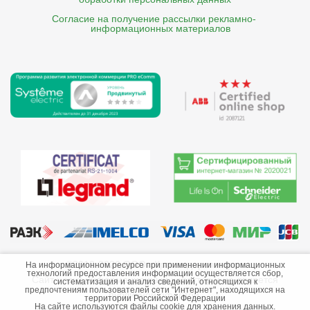
Согласие на получение рассылки рекламно- 

    информационных материалов
©2013-2026 ООО «Краснодарэлектро»
На информационном ресурсе при применении информационных
технологий предоставления информации осуществляется сбор,
Сайт носит информационный характер и не является
систематизация и анализ сведений, относящихся к
предпочтениям пользователей сети "Интернет", находящихся на
публичной офертой.
территории Российской Федерации
На сайте используются файлы cookie для хранения данных.
Стоимость товаров и их наличие не гарантируются.