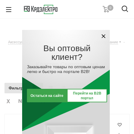
0
+7 (812) 389 36 01
Пн. – Пт.: с 9:00 до 18:00
Каталог
-
Светотехника
-
Заказать звонок
Аксессуары для светотехники и вспомогательное оборудование
-
Вы оптовый
Кластер Светотехника
клиент?
Кластер Светотехника
Заказывайте товары по оптовым ценам
легко и быстро на портале B2B!
Фильтр
Перейти на B2B
Остаться на сайте
портал