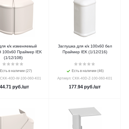
для к/к изменяемый
Заглушка для к/к 100х60 бел
 100х60 Праймер IEK
Праймер IEK (1/12/216)
(1/12/108)
Есть в наличии (27)
Есть в наличии (46)
 CKK-40D-W-100-060-K01
Артикул: CKK-40D-Z-100-060-K01
44.71
руб.
/шт
177.94
руб.
/шт