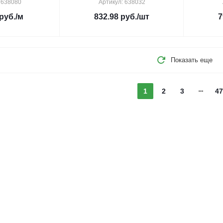
 638080
Артикул: 638032
руб.
/м
832.98
руб.
/шт
7
Показать еще
1
2
3
47