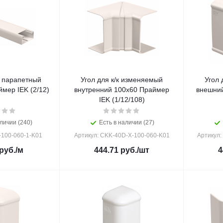
 парапетный
Угол для к/к изменяемый
Угол 
мер IEK (2/12)
внутренний 100х60 Праймер
внешний
IEK (1/12/108)
личии (240)
Есть в наличии (27)
-100-060-1-K01
Артикул: CKK-40D-X-100-060-K01
Артикул:
руб.
/м
444.71
руб.
/шт
4