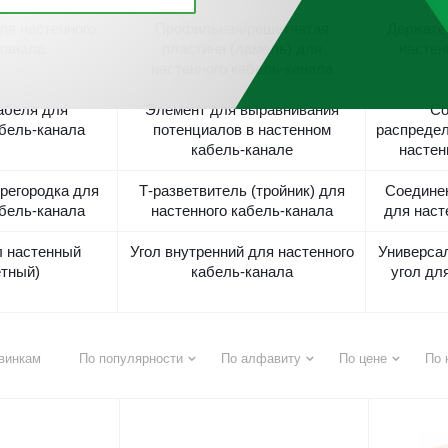
ля настенного
Профильная/решетчатая
Держате
канала
пластина (ламель) для
настен
настенного кабель-канала
абеля для
Элемент для выравнивания
Со
абель-канала
потенциалов в настенном
распредел
кабель-канале
настен
регородка для
Т-разветвитель (тройник) для
Соединен
абель-канала
настенного кабель-канала
для наст
л настенный
Угол внутренний для настенного
Универсал
етный)
кабель-канала
угол дл
винкам
По популярности
По алфавиту
По цене
По 