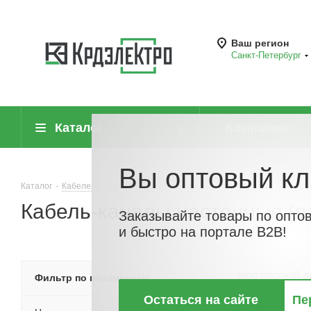
Ваш регион
Санкт-Петербург
Каталог
Компания
Вы оптовый кл
Каталог
-
Кабеленесущие системы (системы для прокладки кабеля)
-
Кабель-каналы настенные (п
Заказывайте товары по опто
и быстро на портале B2B!
Угол плоский д
Фильтр по параметрам
кабель-
Остаться на сайте
Пе