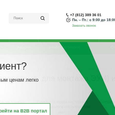
+7 (812) 389 36 01
Пн. – Пт.: с 9:00 до 18:0
Заказать звонок
Акции
Направления
О
иент?
Кабель-каналы настенные (парапетные, для монтажа ЭУИ) и аксессуары
арапетные, для монтажа ЭУИ) 
вым ценам легко
ля настенного
Рамка для ввода настенного
Соедини
канала
кабель-канала в стену/потолок/
к
рейти на B2B портал
щит