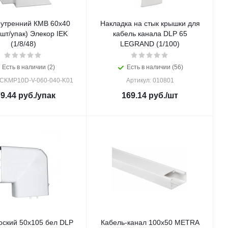
нутренний КМВ 60х40
Накладка на стык крышки для
4шт/упак) Элекор IEK
кабель канала DLP 65
(1/8/48)
LEGRAND (1/100)
Есть в наличии (2)
Есть в наличии (56)
 CKMP10D-V-060-040-K01
Артикул: 010801
9.44
руб.
/упак
169.14
руб.
/шт
оский 50х105 бел DLP
Кабель-канал 100х50 METRA