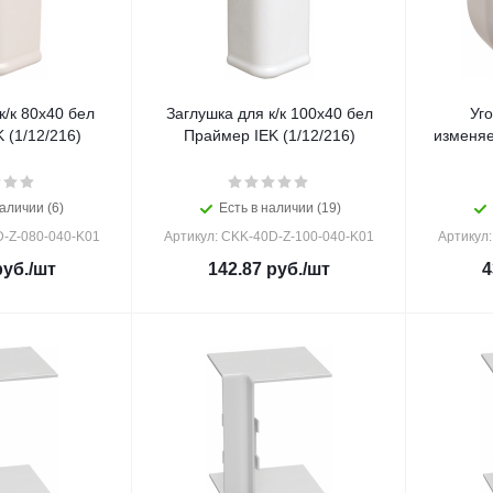
к/к 80х40 бел
Заглушка для к/к 100х40 бел
Уго
 (1/12/216)
Праймер IEK (1/12/216)
изменя
аличии (6)
Есть в наличии (19)
D-Z-080-040-K01
Артикул: CKK-40D-Z-100-040-K01
Артикул
уб.
/шт
142.87
руб.
/шт
4