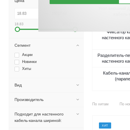
Цена
Угол внешний д
кабель-
18.83
10017.66
Фиксатор к
настенного к
Сегмент
Акции
Разделитель-пе
настенного к
Новинки
Хиты
Кабель-кана
(парап
Вид
Производитель
По хитам
По но
Подходит для настенного
кабель-канала шириной:
ХИТ