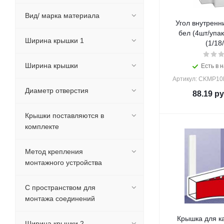
Вид/ марка материала
Угол внутренн
бел (4шт/упак
Ширина крышки 1
(1/18
Ширина крышки
Есть в н
Артикул: CKMP10
Диаметр отверстия
88.19
ру
Крышки поставляются в
комплекте
Метод крепления
монтажного устройства
С пространством для
монтажа соединений
Крышка для к
Ширина крышки 2