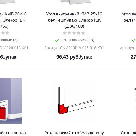
ий КМВ 20х10
Угол внутренний КМВ 25х16
Угол в
) Элекор IEK
бел (4шт/упак) Элекор IEK
бел (
/756)
(1/30/480)
аличии (3)
Есть в наличии (18)
D-V-020-010-K01
Артикул: CKMP10D-V-025-016-K01
Артикул:
б.
/упак
96.43
руб.
/упак
27
абель-канала
Угол плоский к кабель-каналу
Угол пл