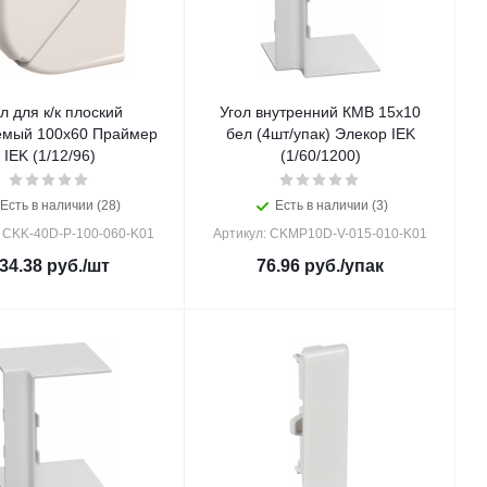
л для к/к плоский
Угол внутренний КМВ 15х10
емый 100х60 Праймер
бел (4шт/упак) Элекор IEK
IEK (1/12/96)
(1/60/1200)
Есть в наличии (28)
Есть в наличии (3)
: CKK-40D-P-100-060-K01
Артикул: CKMP10D-V-015-010-K01
34.38
руб.
/шт
76.96
руб.
/упак