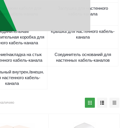
ль/зажим кабеля для
Заглушка для настенного
ного кабель-канала
кабель-канала
единительная/
Крышка для настенного кабель-
ительная коробка для
канала
ного кабель-канала
ие/накладка на стык
Соединитель оснований для
енного кабель-канала
настенных кабель-каналов
ьный внутрен./внешн.
я настенного кабель-
канала
наличию