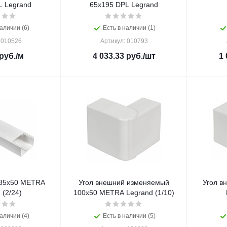
 Legrand
65х195 DPL Legrand
аличии (6)
Есть в наличии (1)
 010526
Артикул: 010793
руб.
/м
4 033.33
руб.
/шт
1 
 85х50 METRA
Угол внешний изменяемый
Угол в
 (2/24)
100x50 METRA Legrand (1/10)
аличии (4)
Есть в наличии (5)