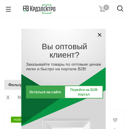
0
+7 (812) 389 36 01
Пн. – Пт.: с 9:00 до 18:00
Каталог
-
Материалы для монтажа
-
Заказать звонок
Метизы, крепёжные соединительные элементы
-
Вы оптовый
Заклёпка под развальцовку
клиент?
Заклёпка под развальцовку
Заказывайте товары по оптовым ценам
легко и быстро на портале B2B!
Фильтр
Перейти на B2B
Остаться на сайте
портал
НОВИНКА