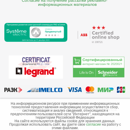
Согласие на получение рассылки рекламно- 

    информационных материалов
©2013-2026 ООО «Краснодарэлектро»
На информационном ресурсе при применении информационных
технологий предоставления информации осуществляется сбор,
Сайт носит информационный характер и не является
систематизация и анализ сведений, относящихся к
предпочтениям пользователей сети "Интернет", находящихся на
публичной офертой.
территории Российской Федерации
На сайте используются файлы cookie для хранения данных.
Стоимость товаров и их наличие не гарантируются.
Продолжая использовать сайт, вы даете свое
согласие
на работу с
этими файлами.