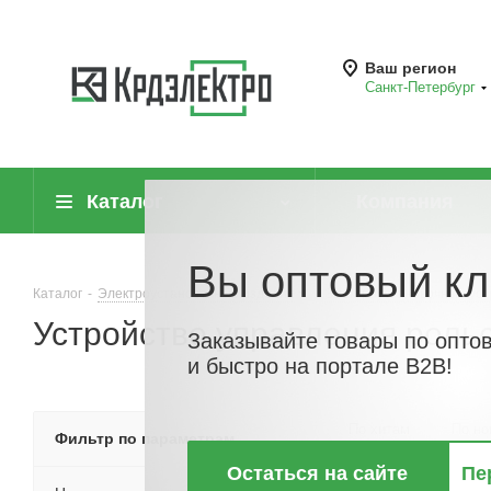
Ваш регион
Санкт-Петербург
Каталог
Компания
Вы оптовый кл
Каталог
-
Электроустановочные изделия
-
Электроустановочные уст
Устройство управления роль
Заказывайте товары по опто
и быстро на портале B2B!
По хитам
По но
Фильтр по параметрам
Остаться на сайте
Пе