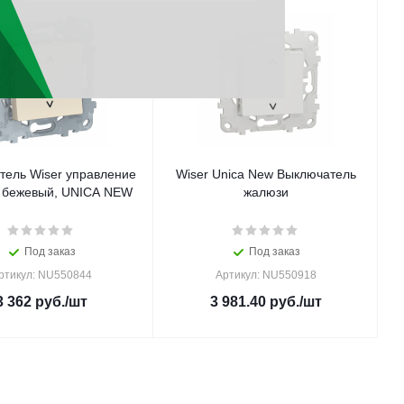
тель Wiser управление
Wiser Unica New Выключатель
 бежевый, UNICA NEW
жалюзи
Под заказ
Под заказ
ртикул: NU550844
Артикул: NU550918
3 362
руб.
/шт
3 981.40
руб.
/шт