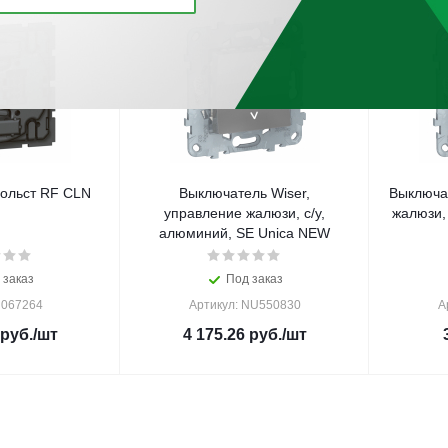
ольст RF CLN
Выключатель Wiser,
Выключа
управление жалюзи, с/у,
жалюзи,
алюминий, SE Unica NEW
 заказ
Под заказ
 067264
Артикул: NU550830
А
руб.
/шт
4 175.26
руб.
/шт