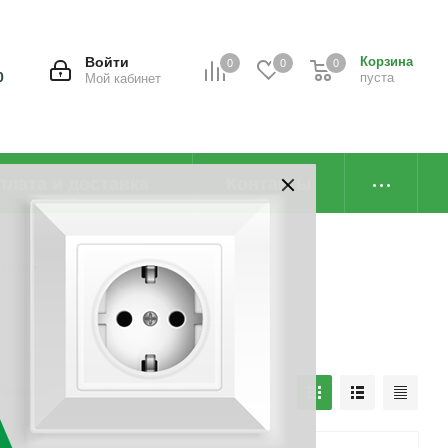
Войти
Корзина
0
0
0
0
пуста
Мой кабинет
плата и доставка
Контакты
алюзи
наличию