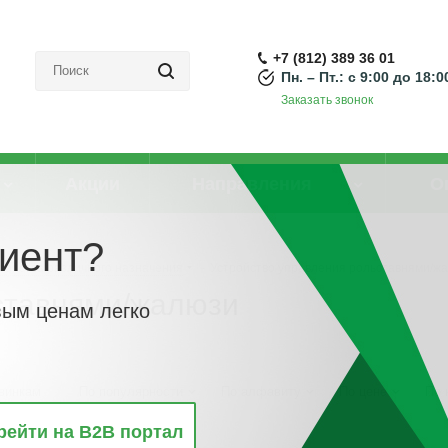
+7 (812) 389 36 01
Пн. – Пт.: с 9:00 до 18:0
Заказать звонок
Акции
Направления
О
иент?
ройства различного назначения
-
Устройство управления рольставнями/ж
ставнями/жалюзи
вым ценам легко
винкам
По популярности
По алфавиту
По цене
По 
рейти на B2B портал