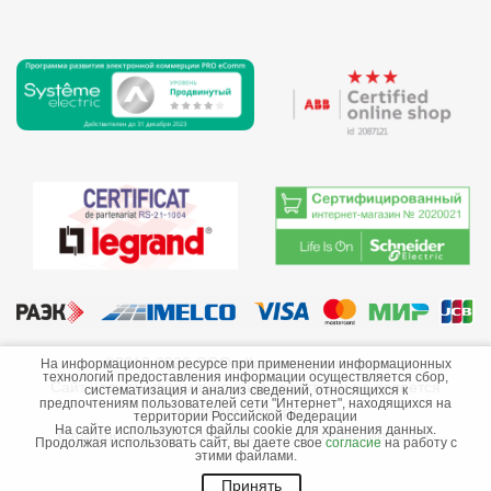
©2013-2026 ООО «Краснодарэлектро»
На информационном ресурсе при применении информационных
технологий предоставления информации осуществляется сбор,
Сайт носит информационный характер и не является
систематизация и анализ сведений, относящихся к
предпочтениям пользователей сети "Интернет", находящихся на
публичной офертой.
территории Российской Федерации
На сайте используются файлы cookie для хранения данных.
Стоимость товаров и их наличие не гарантируются.
Продолжая использовать сайт, вы даете свое
согласие
на работу с
этими файлами.
Принять