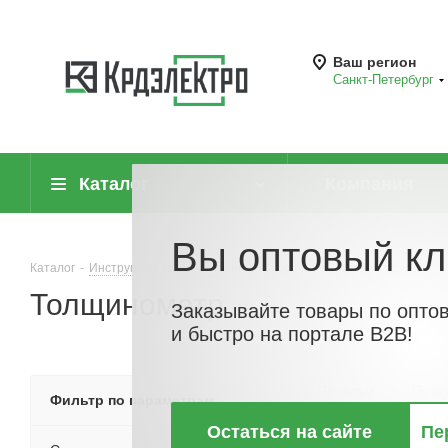
Ваш регион
Санкт-Петербург
Каталог
Компания
Вы оптовый кл
Каталог
-
Инструмент, измерительные приборы и средства защиты
-
Толщинометр
Заказывайте товары по опто
и быстро на портале B2B!
По хитам
По но
Фильтр по параметрам
Остаться на сайте
Пе