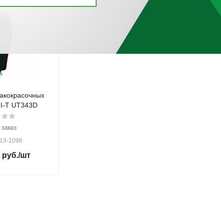
акокрасочныx
I-T UT343D
 заказ
 13-1098
руб.
/шт