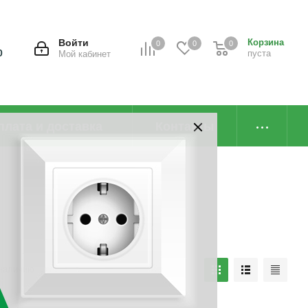
Войти
Корзина
0
0
0
0
пуста
Мой кабинет
плата и доставка
Контакты
наличию