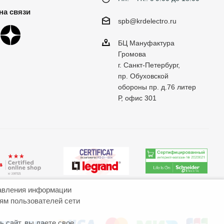
на связи
spb@krdelectro.ru
БЦ Мануфактура
Громова
г. Санкт-Петербург,
пр. Обуховской
обороны пр. д.76 литер
Р, офис 301
авления информации
иям пользователей сети
 сайт, вы даете свое