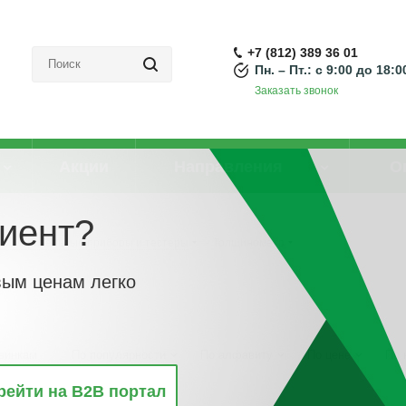
+7 (812) 389 36 01
Пн. – Пт.: с 9:00 до 18:0
Заказать звонок
Акции
Направления
О
иент?
Измерительные приборы и тестеры
-
Толщинометр
вым ценам легко
винкам
По популярности
По алфавиту
По цене
По 
рейти на B2B портал