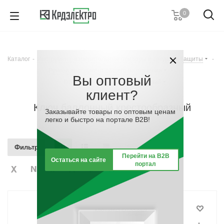
0
+7 (812) 389 36 01
Пн. – Пт.: с 9:00 до 18:00
Каталог
-
Инструмент, измерительные приборы и средства защиты
-
Заказать звонок
Ручной инструмент общего назначения
-
Вы оптовый
Ключ баллонный крестообразный
клиент?
Ключ баллонный крестообразный
Заказывайте товары по оптовым ценам
легко и быстро на портале B2B!
Фильтр
Перейти на B2B
Остаться на сайте
портал