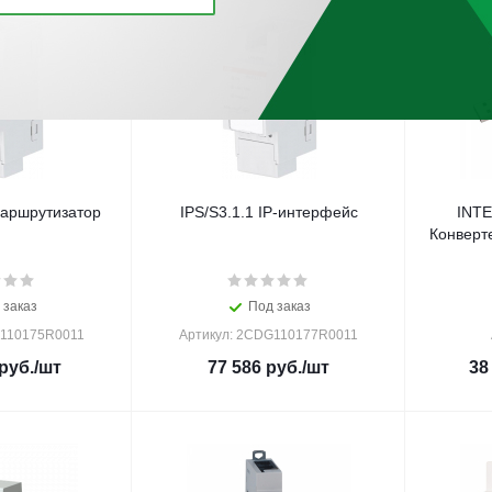
маршрутизатор
IPS/S3.1.1 IP-интерфейс
INT
Конверт
 заказ
Под заказ
G110175R0011
Артикул: 2CDG110177R0011
руб.
/шт
77 586
руб.
/шт
38