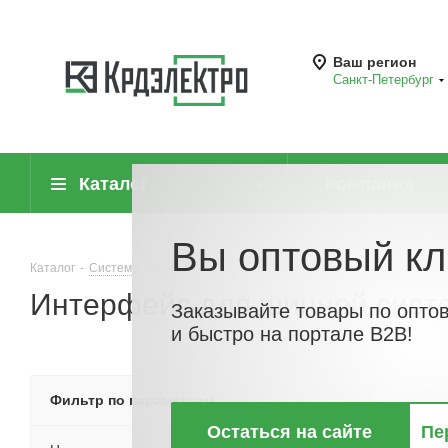
Ваш регион
Санкт-Петербург
Каталог
Компания
Вы оптовый кл
Каталог
-
Системы автоматизации
-
Оборудование для информацио
Интерфейс для шинной сист
Заказывайте товары по опто
и быстро на портале B2B!
По хитам
По но
Фильтр по параметрам
Остаться на сайте
Пе