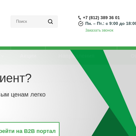
+7 (812) 389 36 01
Пн. – Пт.: с 9:00 до 18:0
Заказать звонок
Акции
Направления
О
иент?
нной шины
-
Интерфейс для шинной системы
емы
вым ценам легко
винкам
По популярности
По алфавиту
По цене
По 
рейти на B2B портал