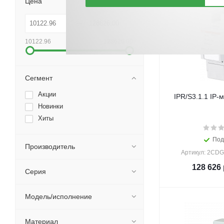
Цена
10122.96
128626.00
Сегмент
Акции
IPR/S3.1.1 IP-
Новинки
Хиты
Под
Производитель
Артикул: 2CD
128 626
Серия
Модель/исполнение
Материал