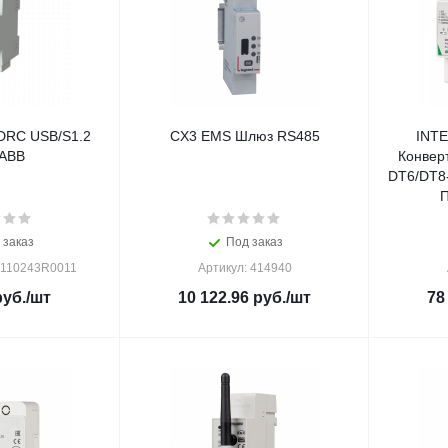
DRC USB/S1.2
CX3 EMS Шлюз RS485
INT
ABB
Конвер
DT6/DT8-
П
 заказ
Под заказ
G110243R0011
Артикул: 414940
уб.
/шт
10 122.96
руб.
/шт
78