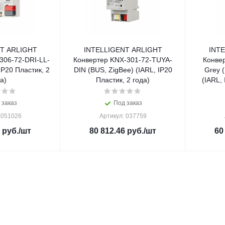
T ARLIGHT
INTELLIGENT ARLIGHT
INT
306-72-DRI-LL-
Конвертер KNX-301-72-TUYA-
Конве
IP20 Пластик, 2
DIN (BUS, ZigBee) (IARL, IP20
Grey 
а)
Пластик, 2 года)
(IARL, 
 заказ
Под заказ
 051026
Артикул: 037759
руб.
/шт
80 812.46
руб.
/шт
60