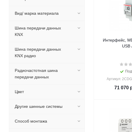
Вид/ марка материала
Шина передачи данных
KNX
Интерфейс, M
USB 
Шина передачи данных
KNX радио
Радиочастотная шина
Под
передачи данных
Артикул: 2CD
71 070
р
Цвет
Другие шинные системы
Способ монтажа