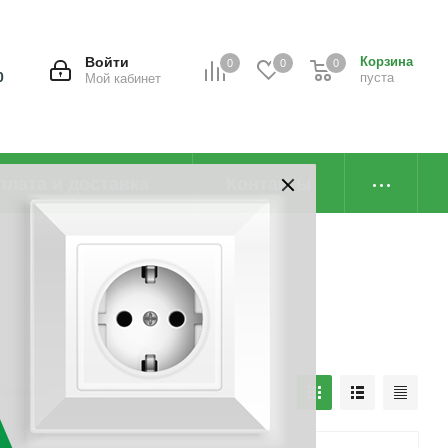
Войти
Корзина
0
0
0
0
пуста
Мой кабинет
плата и доставка
Контакты
наличию