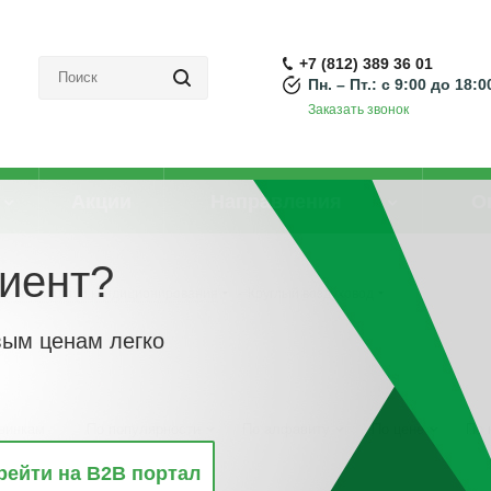
+7 (812) 389 36 01
Пн. – Пт.: с 9:00 до 18:0
Заказать звонок
Акции
Направления
О
иент?
 вентиляции и кондиционирования
-
Круглый воздуховод
вым ценам легко
винкам
По популярности
По алфавиту
По цене
По 
рейти на B2B портал