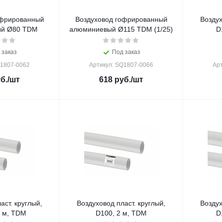
офрированный
Воздуховод гофрированный
Воздух
й Ø80 TDM
алюминиевый Ø115 TDM (1/25)
D
 заказ
Под заказ
Q1807-0062
Артикул: SQ1807-0066
Ар
б.
/шт
618
руб.
/шт
аст. круглый,
Воздуховод пласт. круглый,
Воздух
5 м, TDM
D100, 2 м, TDM
D