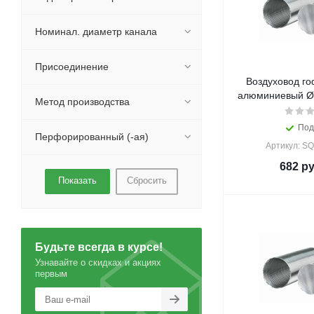
Номинал. диаметр канала
Присоединение
Воздуховод г
алюминиевый Ø1
Метод производства
Под
Перфорированный (-ая)
Артикул: S
682
ру
Сбросить
Будьте всегда в курсе!
Узнавайте о скидках и акциях
первым