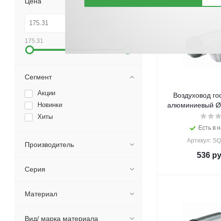
Цена
175.31
2012.00
Сегмент
Акции
Воздуховод г
Новинки
алюминиевый Ø1
Хиты
Есть в н
Артикул: S
Производитель
536
ру
Серия
Материал
Вид/ марка материала