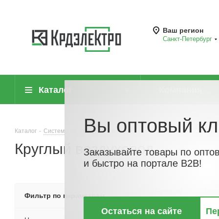
Ваш регион
Санкт-Петербург
Каталог
Компания
Вы оптовый кл
Каталог
-
Системы обогрева, вентиляции, климатотехника
-
Системы
Круглый воздуховод
Заказывайте товары по опто
и быстро на портале B2B!
По хитам
По но
Фильтр по параметрам
Остаться на сайте
Пе