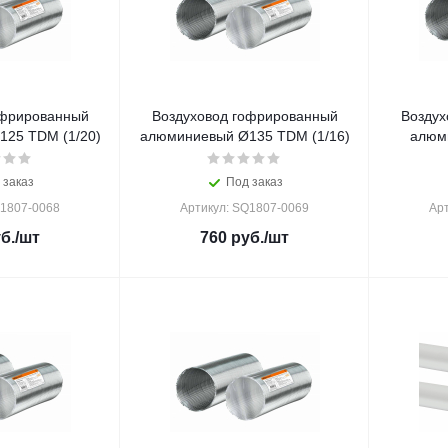
офрированный
Воздуховод гофрированный
Воздух
25 TDM (1/20)
алюминиевый Ø135 TDM (1/16)
алюм
 заказ
Под заказ
Q1807-0068
Артикул: SQ1807-0069
Ар
б.
/шт
760
руб.
/шт