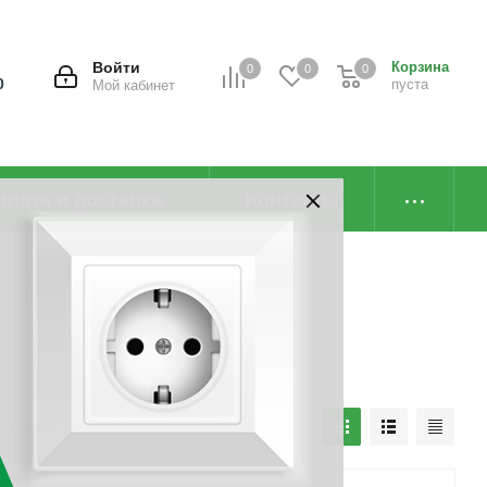
Войти
Корзина
0
0
0
0
пуста
Мой кабинет
плата и доставка
Контакты
наличию