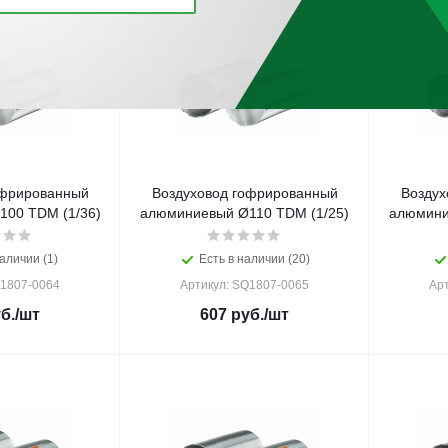
офрированный
Воздуховод гофрированный
Воздух
00 TDM (1/36)
алюминиевый Ø110 TDM (1/25)
алюмини
аличии (1)
Есть в наличии (20)
Q1807-0064
Артикул: SQ1807-0065
Ар
б.
/шт
607
руб.
/шт