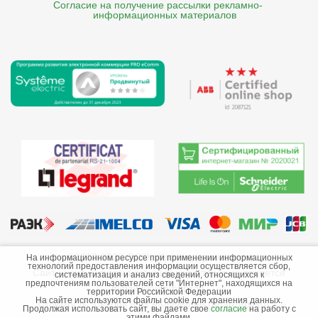
Согласие на получение рассылки рекламно- 

    информационных материалов
©2013-2026 ООО «Краснодарэлектро»
На информационном ресурсе при применении информационных
технологий предоставления информации осуществляется сбор,
Сайт носит информационный характер и не является
систематизация и анализ сведений, относящихся к
предпочтениям пользователей сети "Интернет", находящихся на
публичной офертой.
территории Российской Федерации
На сайте используются файлы cookie для хранения данных.
Стоимость товаров и их наличие не гарантируются.
Продолжая использовать сайт, вы даете свое
согласие
на работу с
этими файлами.