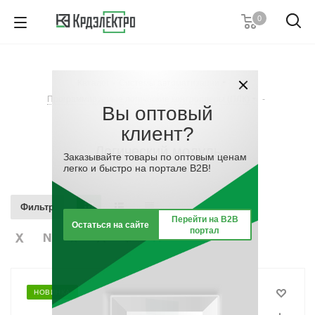
0
+7 (812) 389 36 01
Пн. – Пт.: с 9:00 до 18:00
Каталог
-
Системы автоматизации
-
Заказать звонок
Программируемые логические контроллеры (ПЛК)
-
Вы оптовый
Логический модуль
клиент?
Логический модуль
Заказывайте товары по оптовым ценам
легко и быстро на портале B2B!
Фильтр
Перейти на B2B
Остаться на сайте
портал
НОВИНКА