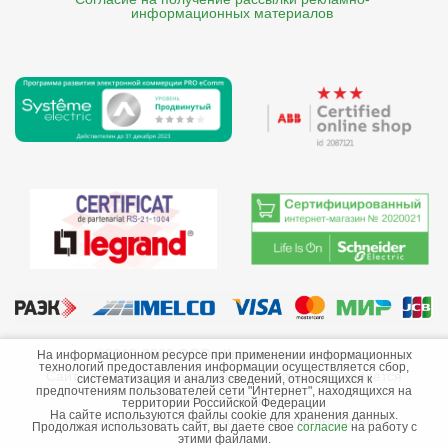
    информационных материалов
©2013-2026 ООО «Краснодарэлектро»
На информационном ресурсе при применении информационных
технологий предоставления информации осуществляется сбор,
Сайт носит информационный характер и не является
систематизация и анализ сведений, относящихся к
предпочтениям пользователей сети "Интернет", находящихся на
публичной офертой.
территории Российской Федерации
На сайте используются файлы cookie для хранения данных.
Стоимость товаров и их наличие не гарантируются.
Продолжая использовать сайт, вы даете свое
согласие
на работу с
этими файлами.