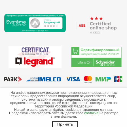
©2013-2026 ООО «Краснодарэлектро»
На информационном ресурсе при применении информационных
технологий предоставления информации осуществляется сбор,
Сайт носит информационный характер и не является
систематизация и анализ сведений, относящихся к
предпочтениям пользователей сети "Интернет", находящихся на
публичной офертой.
территории Российской Федерации
На сайте используются файлы cookie для хранения данных.
Стоимость товаров и их наличие не гарантируются.
Продолжая использовать сайт, вы даете свое
согласие
на работу с
этими файлами.
Принять