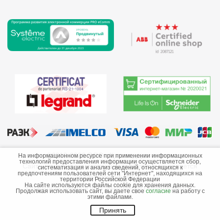
©2013-2026 ООО «Краснодарэлектро»
На информационном ресурсе при применении информационных
технологий предоставления информации осуществляется сбор,
Сайт носит информационный характер и не является
систематизация и анализ сведений, относящихся к
предпочтениям пользователей сети "Интернет", находящихся на
публичной офертой.
территории Российской Федерации
На сайте используются файлы cookie для хранения данных.
Стоимость товаров и их наличие не гарантируются.
Продолжая использовать сайт, вы даете свое
согласие
на работу с
этими файлами.
Принять