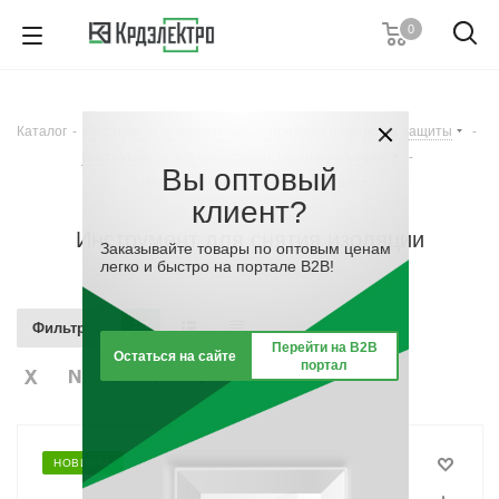
0
+7 (812) 389 36 01
Пн. – Пт.: с 9:00 до 18:00
Каталог
-
Инструмент, измерительные приборы и средства защиты
-
Заказать звонок
Инструменты для опрессовки, резки и изоляции
-
Вы оптовый
Инструмент для снятия изоляции
клиент?
Инструмент для снятия изоляции
Заказывайте товары по оптовым ценам
легко и быстро на портале B2B!
Фильтр
Перейти на B2B
Остаться на сайте
портал
НОВИНКА