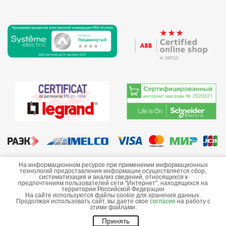
©2013-2026 ООО «Краснодарэлектро»
На информационном ресурсе при применении информационных
технологий предоставления информации осуществляется сбор,
Сайт носит информационный характер и не является
систематизация и анализ сведений, относящихся к
предпочтениям пользователей сети "Интернет", находящихся на
публичной офертой.
территории Российской Федерации
На сайте используются файлы cookie для хранения данных.
Стоимость товаров и их наличие не гарантируются.
Продолжая использовать сайт, вы даете свое
согласие
на работу с
этими файлами.
Принять