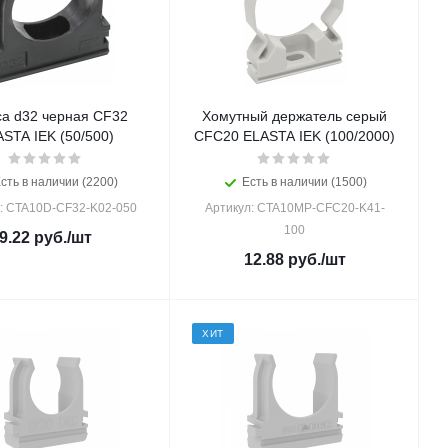
са d32 черная CF32
Хомутный держатель серый
STA IEK (50/500)
CFC20 ELASTA IEK (100/2000)
сть в наличии (2200)
Есть в наличии (1500)
: CTA10D-CF32-K02-050
Артикул: CTA10MP-CFC20-K41-
100
9.22
руб.
/шт
12.88
руб.
/шт
ХИТ