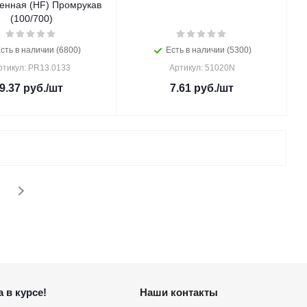
генная (HF) Промрукав
(100/700)
сть в наличии (6800)
Есть в наличии (5300)
ртикул: PR13.0133
Артикул: 51020N
9.37
руб.
/шт
7.61
руб.
/шт
 в курсе!
Наши контакты