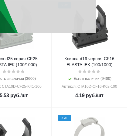
ХИТ
са d25 серая CF25
Клипса d16 черная CF16
TA IEK (100/1000)
ELASTA IEK (100/1000)
сть в наличии (3600)
Есть в наличии (9400)
: CTA10D-CF25-K41-100
Артикул: CTA10D-CF16-K02-100
5.53
руб.
/шт
4.19
руб.
/шт
ХИТ