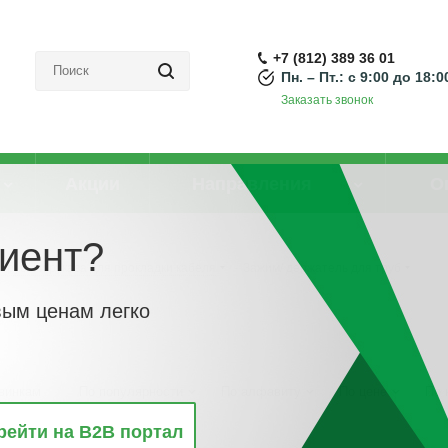
+7 (812) 389 36 01
Пн. – Пт.: с 9:00 до 18:0
Заказать звонок
Акции
Направления
О
иент?
Трубы и рукава для прокладки кабеля
-
Зажим/ держатель для труб
вым ценам легко
винкам
По популярности
По алфавиту
По цене
По 
рейти на B2B портал