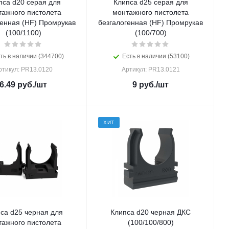
пса d20 серая для
Клипса d25 серая для
тажного пистолета
монтажного пистолета
генная (HF) Промрукав
безгалогенная (HF) Промрукав
(100/1100)
(100/700)
ть в наличии (344700)
Есть в наличии (53100)
ртикул: PR13.0120
Артикул: PR13.0121
6.49
руб.
/шт
9
руб.
/шт
ХИТ
са d25 черная для
Клипса d20 черная ДКС
тажного пистолета
(100/100/800)