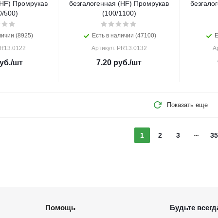
(HF) Промрукав
безгалогенная (HF) Промрукав
безгало
0/500)
(100/1100)
личии (8925)
Есть в наличии (47100)
Е
PR13.0122
Артикул: PR13.0132
А
уб.
/шт
7.20
руб.
/шт
Показать еще
1
2
3
35
Помощь
Будьте всегда