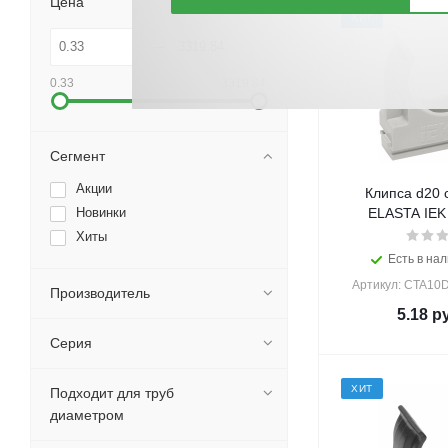
Цена
ХИТ
0.33
3319.84
Сегмент
Акции
Клипса d20 
Новинки
ELASTA IEK 
Хиты
Есть в нал
Артикул: CTA10
Производитель
5.18
ру
Серия
ХИТ
Подходит для труб
диаметром