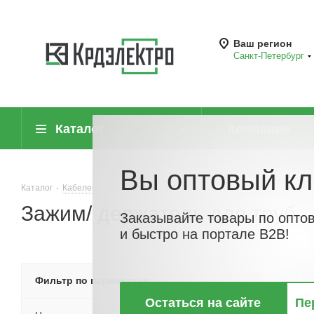
Ваш регион
Санкт-Петербург
Каталог
Компания
Вы оптовый кл
Каталог
-
Кабеленесущие системы (системы для прокладки кабеля)
-
Зажим/ держатель для труб
Заказывайте товары по опто
и быстро на портале B2B!
По хитам
По но
Фильтр по параметрам
Остаться на сайте
Пе