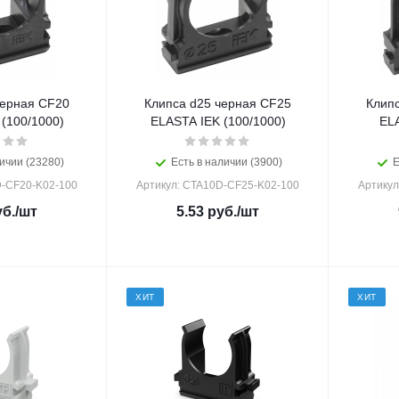
черная CF20
Клипса d25 черная CF25
Клип
(100/1000)
ELASTA IEK (100/1000)
ELA
ичии (23280)
Есть в наличии (3900)
Е
D-CF20-K02-100
Артикул: CTA10D-CF25-K02-100
Артикул
б.
/шт
5.53
руб.
/шт
ХИТ
ХИТ