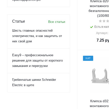
Клипса d20
монтажного
безгалогенн
(100/80
Статьи
Все статьи
Есть в нал
Шесть главных опасностей
Артикул:
электричества, и как защитить от
7.25
ру
них свой дом
Easy9 – профессиональное
ХИТ
решение для защиты от короткого
замыкания и перегрузки
Гребенчатые шинки Schneider
Electric в щите
Клипса d32
монтажного