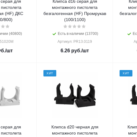
 серая для
Клипса d16 серая для
Кли
 пистолета
монтажного пистолета
мон
ая (HF) ДКС
безгалогенная (HF) Промрукав
безгало
0/800)
(100/1100)
ичии (40800)
Есть в наличии (13700)
Ес
 51020M
Артикул: PR13.0119
А
б.
/шт
6.26
руб.
/шт
ХИТ
ХИТ
 серая для
Клипса d20 черная для
Клип
 пистолета
монтажного пистолета
мон