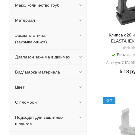
Макс. количество труб
Материал
Клипса d20 
Закрытого типа
ELASTA IEK 
(закрывающ-ся)
Есть в нал
Диапазон зажима в дюймах
Артикул: CTA10
5.18
ру
Вид/ марка материала
Цвет
ХИТ
С пломбой
Подходит для защитных
шлангов