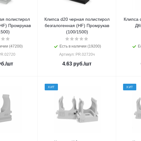
ая полистирол
Клипса d20 черная полистирол
Клипса 
(HF) Промрукав
безгалогенная (HF) Промрукав
ДК
1500)
(100/1500)
ичии (47200)
Есть в наличии (19200)
Е
PR.02720
Артикул: PR.02720ч
б.
/шт
4.63
руб.
/шт
ХИТ
ХИТ