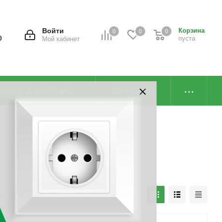
Войти
Корзина
0
0
0
0
пуста
Мой кабинет
плата и доставка
Контакты
наличию