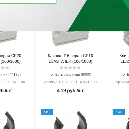
ХИТ
ХИТ
серая CF20
Клипса d16 серая CF16
Клип
(100/1000)
ELASTA IEK (100/1000)
ELAS
ичии (44180)
Есть в наличии (9000)
Е
D-CF20-K41-100
Артикул: CTA10D-CF16-K41-100
Артикул
б.
/шт
4.19
руб.
/шт
ХИТ
ХИТ