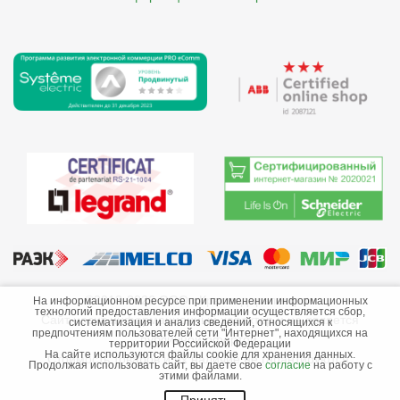
©2013-2026 ООО «Краснодарэлектро»
На информационном ресурсе при применении информационных
технологий предоставления информации осуществляется сбор,
Сайт носит информационный характер и не является
систематизация и анализ сведений, относящихся к
предпочтениям пользователей сети "Интернет", находящихся на
публичной офертой.
территории Российской Федерации
На сайте используются файлы cookie для хранения данных.
Стоимость товаров и их наличие не гарантируются.
Продолжая использовать сайт, вы даете свое
согласие
на работу с
этими файлами.