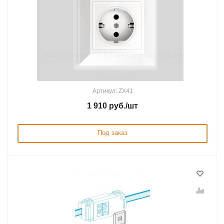
Шайба дистанц-я д/ шин CU 30х10х33 мм
Под заказ
Артикул: ZX41
1 910
руб.
/шт
Под заказ